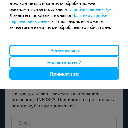
докладніше про порядок їх обробки можна
ознайомитися за посиланням
Обробка цільових Кукі
.
Вовковиськ
Дізнайтеся докладніше з нашої
Політики обробки
Купити
персональних даних
, хто ми такі, як ви можете
Новая Рожанка
зв'язатися з нами і як ми обробляємо особисті дані.
Відмовитися
Бажаєте
Налаштувати
подорожувати
Прийняти всі
дешевше?
Не пропусти акції, знижки та спеціальні
пропозиції, INFOBUS. Підпишись на розсилку та
подорожуй з нами дешевше!