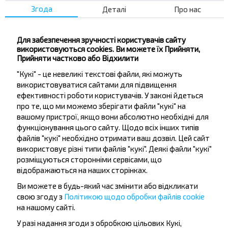
Згода
Деталі
Про нас
Ружаны
Купити
Подороск
Для забезпечення зручності користувачів сайту
використовуються cookies. Ви можете їх Прийняти,
Популярні напрямки з міста
Прийняти частково або Відхилити
Вовковиськ
"Кукі" - це невеликі текстові файли, які можуть
використовуватися сайтами для підвищення
ефективності роботи користувачів. У законі йдеться
про те, що ми можемо зберігати файли "кукі" на
Вовковиськ
вашому пристрої, якщо вони абсолютно необхідні для
Купити
функціонування цього сайту. Щодо всіх інших типів
Гродна
файлів "кукі" необхідно отримати ваш дозвіл. Цей сайт
використовує різні типи файлів "кукі". Деякі файли "кукі"
Вовковиськ
розміщуються сторонніми сервісами, що
Купити
відображаються на наших сторінках.
Черни, Брестский р-н БРЕСТСКАЯ ОБЛ.
Ви можете в будь-який час змінити або відкликати
свою згоду з
Політикою щодо обробки файлів cookie
Вовковиськ
на нашому сайті.
Купити
У разі надання згоди з обробкою цільових Кукі,
Брно