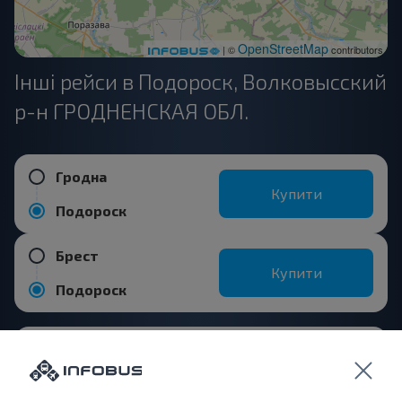
OpenStreetMap
| ©
contributors
Інші рейси в Подороск, Волковысский
р-н ГРОДНЕНСКАЯ ОБЛ.
Гродна
Купити
Подороск
Брест
Купити
Подороск
Скідель
Купити
Подороск