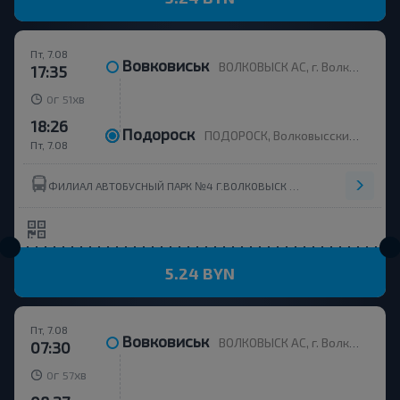
Пт, 7.08
Вовковиськ
ВОЛКОВЫСК АС, г. Волковыск, ул. Жолудева 51а, Беларусь
17:35
г
хв
0
51
18:26
Подороск
ПОДОРОСК, Волковысский р-н ГРОДНЕНСКАЯ ОБЛ. Беларусь
Пт, 7.08
ФИЛИАЛ АВТОБУСНЫЙ ПАРК №4 Г.ВОЛКОВЫCК ОАО ГРОДНООБЛАВТОТРАНС
5.24 BYN
Пт, 7.08
Вовковиськ
ВОЛКОВЫСК АС, г. Волковыск, ул. Жолудева 51а, Беларусь
07:30
г
хв
0
57