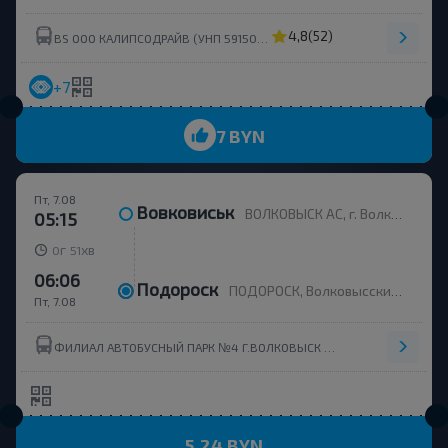
4,8
(52)
BS OOO КАЛИПСОДРАЙВ (УНП 591503895)
+7
7 BYN
Пт, 7.08
Вовковиськ
ВОЛКОВЫСК АС, г. Волковыск, ул. Жолудева 51а, Беларусь
05:15
г
хв
0
51
06:06
Подороск
ПОДОРОСК, Волковысский р-н ГРОДНЕНСКАЯ ОБЛ. Беларусь
Пт, 7.08
ФИЛИАЛ АВТОБУСНЫЙ ПАРК №4 Г.ВОЛКОВЫCК ОАО ГРОДНООБЛАВТОТРАНС
5.24 BYN