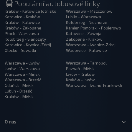
Populární autobusové linky
Kraków - Katowice lotnisko
Warszawa - Mszczonow
Katowice - Kraków
Lublin - Warszawa
Kraków - Katowice
Kołobrzeg - Niechorze
Kraków - Zakopane
Kamien Pomorski - Pobierowo
Płock - Warszawa
Katowice - Zawoja
Kołobrzeg - Sianożęty
Zakopane - Kraków
Katowice - Krynica-Zdrój
Warszawa - Iwonicz-Zdroj
Olecko - Suwałki
Wadowice - Katowice
Warszawa - Lwów
Warszawa - Tarnopol
Lwów - Warszawa
Poznań - Mińsk
Warszawa - Mińsk
Lwów - Kraków
Warszawa - Brześć
Kraków - Lwów
Gdańsk - Mińsk
Warszawa - Iwano-Frankiwsk
Lublin - Brześć
Kraków - Mińsk
O nas