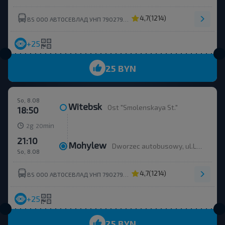
4,7
(1214)
BS ООО АВТОСЕВЛАД УНП 790279430
+25
25 BYN
So, 8.08
Witebsk
Ost "Smolenskaya St."
18:50
g
min
2
20
21:10
Mohylew
Dworzec autobusowy, ul.Leninskaha 93
So, 8.08
4,7
(1214)
BS ООО АВТОСЕВЛАД УНП 790279430
+25
25 BYN