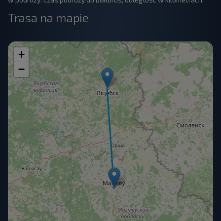
Trasa na mapie
+
−