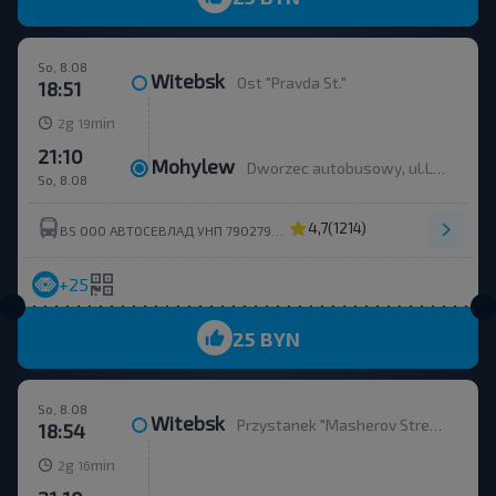
So, 8.08
Witebsk
Ost "Pravda St."
18:51
g
min
2
19
21:10
Mohylew
Dworzec autobusowy, ul.Leninskaha 93
So, 8.08
4,7
(1214)
BS ООО АВТОСЕВЛАД УНП 790279430
+25
25 BYN
So, 8.08
Witebsk
Przystanek "Masherov Street" od strony centrum handlowego "Orchidea".
18:54
g
min
2
16