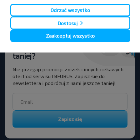
Odrzuć wszystko
Dostosuj
Chcesz
Zaakceptuj wszystko
podróżować
taniej?
Nie przegap promocji, zniżek i innych ciekawych
ofert od serwisu INFOBUS. Zapisz się do
newslettera i podróżuj z nami jeszcze taniej!
Zapisz się