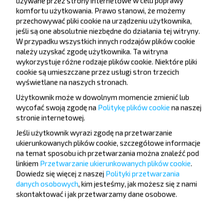
używane przez strony internetowe w celu poprawy
komfortu użytkowania. Prawo stanowi, że możemy
Popularne kierunki z miasta Witebsk
przechowywać pliki cookie na urządzeniu użytkownika,
jeśli są one absolutnie niezbędne do działania tej witryny.
W przypadku wszystkich innych rodzajów plików cookie
należy uzyskać zgodę użytkownika. Ta witryna
Witebsk
wykorzystuje różne rodzaje plików cookie. Niektóre pliki
Rezerwuj
cookie są umieszczane przez usługi stron trzecich
Wilno
wyświetlane na naszych stronach.
Witebsk
Użytkownik może w dowolnym momencie zmienić lub
Rezerwuj
wycofać swoją zgodę na
Politykę plików cookie
na naszej
Czausy
stronie internetowej
.
Jeśli użytkownik wyrazi zgodę na przetwarzanie
ukierunkowanych plików cookie, szczegółowe informacje
Witebsk
na temat sposobu ich przetwarzania można znaleźć pod
Rezerwuj
linkiem
Przetwarzanie ukierunkowanych plików cookie
.
Mińsk
Dowiedz się więcej z naszej
Polityki przetwarzania
danych osobowych
, kim jesteśmy, jak możesz się z nami
Witebsk
skontaktować i jak przetwarzamy dane osobowe.
Rezerwuj
Orsza