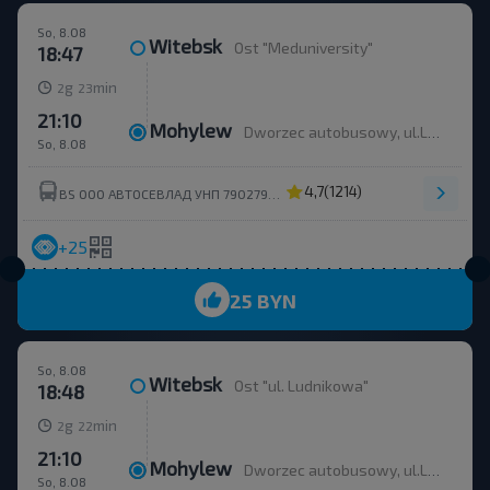
So, 8.08
Witebsk
Ost "Meduniversity"
18:47
g
min
2
23
21:10
Mohylew
Dworzec autobusowy, ul.Leninskaha 93
So, 8.08
4,7
(1214)
BS ООО АВТОСЕВЛАД УНП 790279430
+25
25 BYN
So, 8.08
Witebsk
Ost "ul. Ludnikowa"
18:48
g
min
2
22
21:10
Mohylew
Dworzec autobusowy, ul.Leninskaha 93
So, 8.08