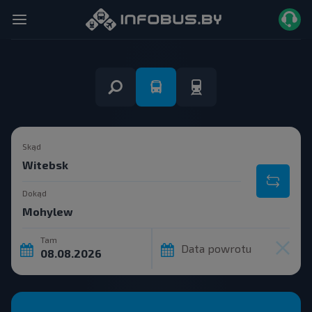
Skąd
Dokąd
Tam
Data powrotu