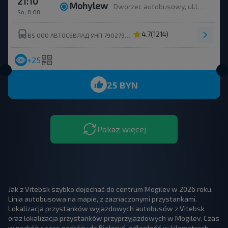
21:10
Mohylew
Dworzec autobusowy, ul.Leninskaha 93
So, 8.08
4,7
(1214)
BS ООО АВТОСЕВЛАД УНП 790279430
+25
25 BYN
Pokaż więcej
Jak z Vitebsk szybko dojechać do centrum Mogilev w 2026 roku.
Linia autobusowa na mapie, z zaznaczonymi przystankami.
Lokalizacja przystanków wyjazdowych autobusów z Vitebsk
oraz lokalizacja przystanków przyprzyjazdowych w Mogilev. Czas
w podróży: czas podróży do Białoruś, odległość w kilometrach.