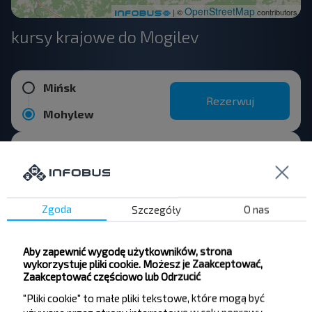
OpenStreetMap
| ©
contributors
kursy krajowe do Mogilev
Mińsk
Rezerwuj
Mohylew
Czausy
Rezerwuj
Mohylew
Zgoda
Szczegóły
O nas
Orsza
Rezerwuj
Mohylew
Aby zapewnić wygodę użytkowników, strona
wykorzystuje pliki cookie. Możesz je Zaakceptować,
Zaakceptować częściowo lub Odrzucić
Bobrujsk
Rezerwuj
"Pliki cookie" to małe pliki tekstowe, które mogą być
Mohylew