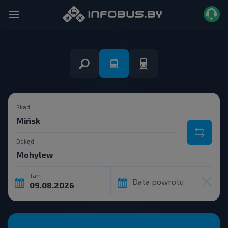
Skąd
Dokąd
Tam
Data powrotu