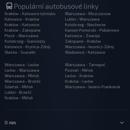
Populární autobusové linky
Kraków - Katowice lotnisko
Warszawa - Mszczonow
Katowice - Kraków
Lublin - Warszawa
Kraków - Katowice
Kołobrzeg - Niechorze
Kraków - Zakopane
Kamien Pomorski - Pobierowo
Płock - Warszawa
Katowice - Zawoja
Kołobrzeg - Sianożęty
Zakopane - Kraków
Katowice - Krynica-Zdrój
Warszawa - Iwonicz-Zdroj
Olecko - Suwałki
Wadowice - Katowice
Warszawa - Lwów
Warszawa - Tarnopol
Lwów - Warszawa
Poznań - Mińsk
Warszawa - Mińsk
Lwów - Kraków
Warszawa - Brześć
Kraków - Lwów
Gdańsk - Mińsk
Warszawa - Iwano-Frankiwsk
Lublin - Brześć
Kraków - Mińsk
O nas