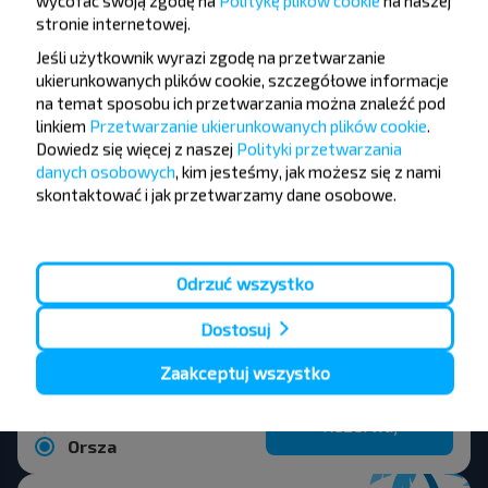
wycofać swoją zgodę na
Politykę plików cookie
na naszej
Popularne kierunki z miasta Mińsk
stronie internetowej
.
Jeśli użytkownik wyrazi zgodę na przetwarzanie
ukierunkowanych plików cookie, szczegółowe informacje
Mińsk
na temat sposobu ich przetwarzania można znaleźć pod
Rezerwuj
linkiem
Przetwarzanie ukierunkowanych plików cookie
.
Witebsk
Dowiedz się więcej z naszej
Polityki przetwarzania
danych osobowych
, kim jesteśmy, jak możesz się z nami
skontaktować i jak przetwarzamy dane osobowe.
Mińsk
Rezerwuj
Wilno
Odrzuć wszystko
Mińsk
Dostosuj
Rezerwuj
Czausy
Zaakceptuj wszystko
Mińsk
Rezerwuj
Orsza