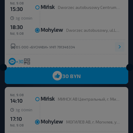
Nd, 9.08
Mińsk
Dworzec autobusowy Centrum, ul. Bobruiskaya 6
15:30
g
min
3
00
18:30
Mohylew
Dworzec autobusowy, ul.Leninskaha 93
Nd, 9.08
BS ООО «БУСНАВИ» УНП 791346334
+30
30 BYN
Nd, 9.08
Mińsk
МИНСК АВ Центральный, г. Минск, ул. Бобруйская, 6
14:10
g
min
3
00
17:10
Mohylew
МОГИЛЕВ АВ, г. Могилев, ул. Ленинская 93, Беларусь
Nd, 9.08