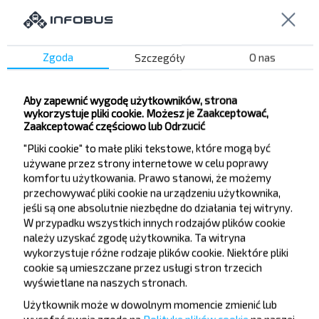
kursy krajowe do Mogilev
Zgoda
Szczegóły
O nas
Witebsk
Rezerwuj
Aby zapewnić wygodę użytkowników, strona
Mohylew
wykorzystuje pliki cookie. Możesz je Zaakceptować,
Zaakceptować częściowo lub Odrzucić
Czausy
"Pliki cookie" to małe pliki tekstowe, które mogą być
Rezerwuj
używane przez strony internetowe w celu poprawy
Mohylew
komfortu użytkowania. Prawo stanowi, że możemy
przechowywać pliki cookie na urządzeniu użytkownika,
jeśli są one absolutnie niezbędne do działania tej witryny.
Orsza
W przypadku wszystkich innych rodzajów plików cookie
Rezerwuj
należy uzyskać zgodę użytkownika. Ta witryna
Mohylew
wykorzystuje różne rodzaje plików cookie. Niektóre pliki
cookie są umieszczane przez usługi stron trzecich
Bobrujsk
wyświetlane na naszych stronach.
Rezerwuj
Mohylew
Użytkownik może w dowolnym momencie zmienić lub