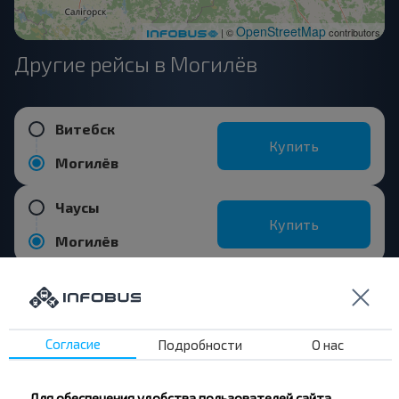
OpenStreetMap
| ©
contributors
Другие рейсы в Могилёв
Витебск
Купить
Могилёв
Чаусы
Купить
Могилёв
Орша
Купить
Могилёв
Согласие
Подробности
О нас
Бобруйск
Купить
Для обеспечения удобства пользователей сайта