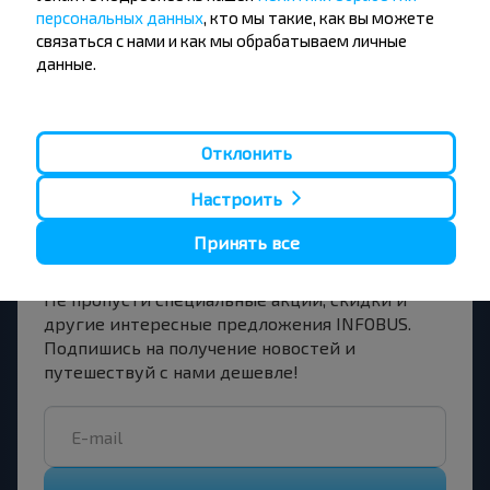
Купить
персональных данных
, кто мы такие, как вы можете
Орша
связаться с нами и как мы обрабатываем личные
данные.
Отклонить
Хотите
Настроить
путешествовать
Принять все
дешевле?
Не пропусти специальные акции, скидки и
другие интересные предложения INFOBUS.
Подпишись на получение новостей и
путешествуй с нами дешевле!