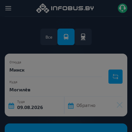
Все
Откуда
Куда
Туда
Обратно