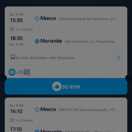
Вс, 9.08
Минск
Центральный автовокзал, ул. Бобруйская 6
15:30
ч
мин
3
00
18:30
Могилёв
Автовокзал, ул. Ленинская 93
Вс, 9.08
BS ООО «БУСНАВИ» УНП 791346334
+30
30 BYN
Вс, 9.08
Минск
МИНСК АВ Центральный, г. Минск, ул. Бобруйская, 6
14:10
ч
мин
3
00
17:10
Могилёв