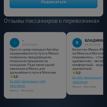
Подписаться
Отзывы пассажиров о перевозчиках
-
ВЛАДИМИР
23.07.2026
24.06.2026
Просто супер поездка! Автобус
Белосток-Минск-Моги
задерживался по пути в Минск:
из Минска в Могилев.
позвонили, предупредили,
понравилось: - стоим
попросили прощения за
адекватная; - автобус
ожидание. Ради меня одной
комфортный; - водит
заезжали в Минск для
адекватный.
дальнейшего пути в Могилев.
5,0
5,0
BS ООО "АвтоСевлад" УН
BS ООО "АвтоСевлад" УНП
790279430
790279430
Минск - Могилёв
Минск - Могилёв