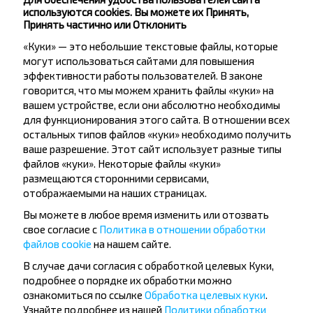
Могилёв
используются cookies. Вы можете их Принять,
Принять частично или Отклонить
Популярные направления из города
«Куки» — это небольшие текстовые файлы, которые
Минск
могут использоваться сайтами для повышения
эффективности работы пользователей. В законе
говорится, что мы можем хранить файлы «куки» на
вашем устройстве, если они абсолютно необходимы
Минск
для функционирования этого сайта. В отношении всех
Купить
остальных типов файлов «куки» необходимо получить
Витебск
ваше разрешение. Этот сайт использует разные типы
файлов «куки». Некоторые файлы «куки»
Минск
размещаются сторонними сервисами,
Купить
отображаемыми на наших страницах.
Вильнюс
Вы можете в любое время изменить или отозвать
свое согласие с
Политика в отношении обработки
файлов cookie
на нашем сайте.
Минск
Купить
В случае дачи согласия с обработкой целевых Куки,
Чаусы
подробнее о порядке их обработки можно
ознакомиться по ссылке
Обработка целевых куки
.
Минск
Узнайте подробнее из нашей
Политики обработки