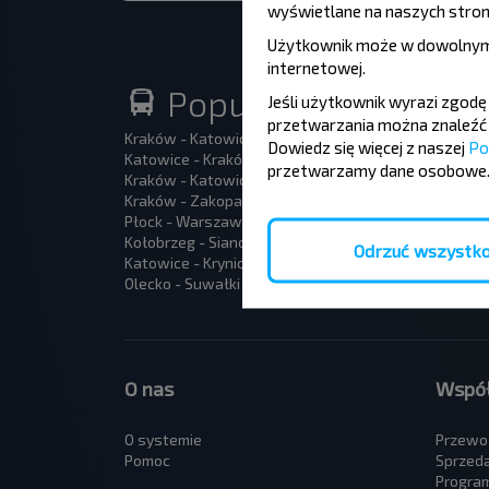
wyświetlane na naszych stron
Użytkownik może w dowolnym
internetowej
.
Populární autobusov
Jeśli użytkownik wyrazi zgod
przetwarzania można znaleźć 
Kraków - Katowice lotnisko
Warsza
Dowiedz się więcej z naszej
Po
Katowice - Kraków
Lublin 
przetwarzamy dane osobowe
Kraków - Katowice
Kołobrz
Kraków - Zakopane
Kamien 
Płock - Warszawa
Katowi
Kołobrzeg - Sianożęty
Zakopa
Odrzuć wszystk
Katowice - Krynica-Zdrój
Warszaw
Olecko - Suwałki
Wadowi
O nas
Współ
O systemie
Przewo
Pomoc
Sprzed
Program