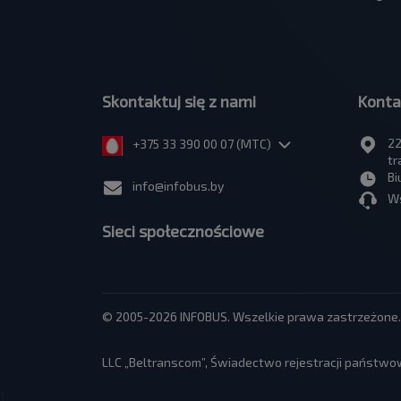
Skontaktuj się z nami
Konta
22
+375 33 390 00 07 (МТС)
tr
Bi
info@infobus.by
Ws
Sieci społecznościowe
© 2005-2026 INFOBUS. Wszelkie prawa zastrzeżone.
LLC „Beltranscom”, Świadectwo rejestracji państwow
1