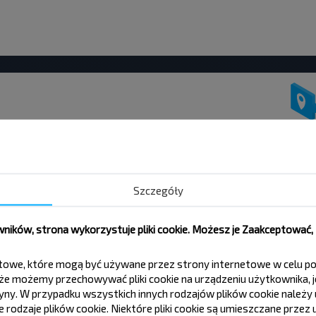
ć taniej?
ch ciekawych ofert od serwisu INFOBUS.
Szczegóły
 z nami jeszcze taniej!
ików, strona wykorzystuje pliki cookie. Możesz je Zaakceptować
Zapisz się
tekstowe, które mogą być używane przez strony internetowe w celu
e możemy przechowywać pliki cookie na urządzeniu użytkownika, je
tryny. W przypadku wszystkich innych rodzajów plików cookie należ
rodzaje plików cookie. Niektóre pliki cookie są umieszczane przez u