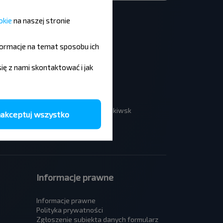
okie
na naszej stronie
formacje na temat sposobu ich
Warszawa - Tarnopol
się z nami skontaktować i jak
Wrocław - Mińsk
Poznań - Mińsk
Lwów - Kraków
Kraków - Lwów
Warszawa - Iwano-Frankiwsk
akceptuj wszystko
Informacje prawne
Informacje prawne
Polityka prywatności
Zgłoszenie subiekta danych formularz