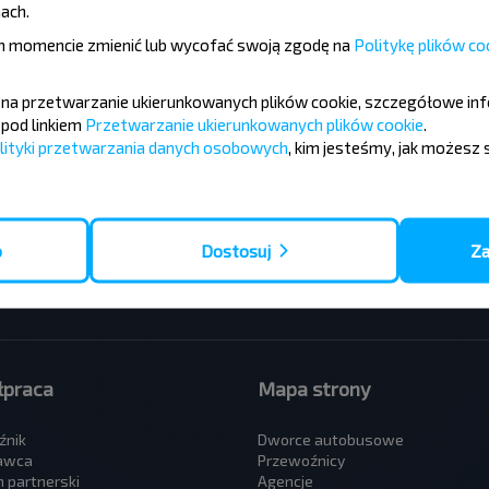
ach.
 momencie zmienić lub wycofać swoją zgodę na
Politykę plików co
é linky
ę na przetwarzanie ukierunkowanych plików cookie, szczegółowe in
pod linkiem
Przetwarzanie ukierunkowanych plików cookie
.
wa - Mszczonow
Warszawa - Lwów
lityki przetwarzania danych osobowych
, kim jesteśmy, jak możesz 
- Warszawa
Warszawa - Kijów
.
eg - Niechorze
Lwów - Warszawa
Pomorski - Pobierowo
Warszawa - Mińsk
ce - Zawoja
Warszawa - Brześć
ne - Kraków
Gdańsk - Mińsk
o
Dostosuj
Za
a - Iwonicz-Zdroj
Lublin - Brześć
ce - Katowice
Kraków - Mińsk
praca
Mapa strony
źnik
Dworce autobusowe
awca
Przewoźnicy
 partnerski
Agencje