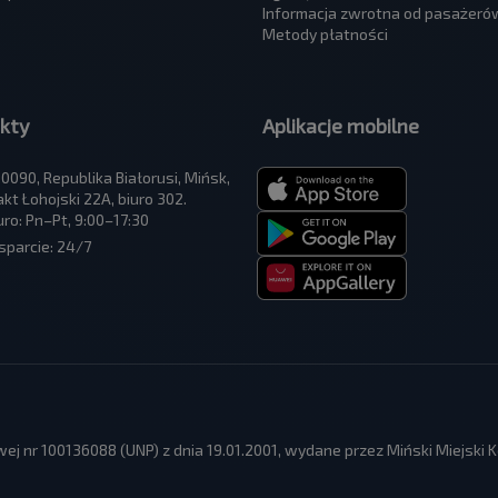
Informacja zwrotna od pasażeró
Metody płatności
kty
Aplikacje mobilne
0090, Republika Białorusi, Mińsk,
akt Łohojski 22A, biuro 302.
uro: Pn–Pt, 9:00–17:30
parcie: 24/7
ej nr 100136088 (UNP) z dnia 19.01.2001, wydane przez Miński Miejski