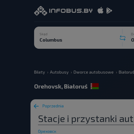
Skąd
D
Bilety
Autobusy
Dworce autobusowe
Białoru
Orehovsk, Białoruś
Poprzednia
Stacje i przystanki a
Ореховск