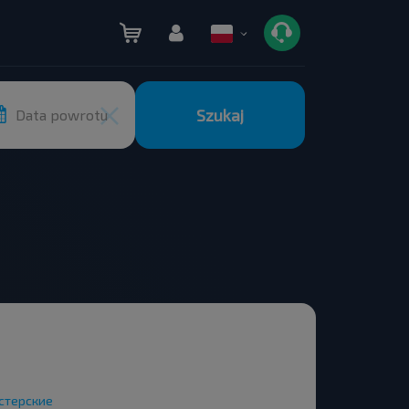
Szukaj
Data powrotu
стерские