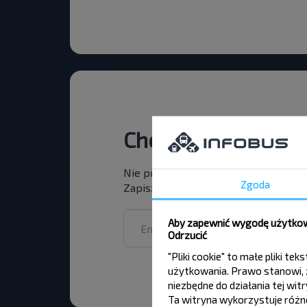
Chcesz podróżowa
Nie przegap promocji, zniżek i inny
Zgoda
Zapisz się do newslettera i podróżuj
Aby zapewnić wygodę użytkown
Odrzucić
"Pliki cookie" to małe pliki 
użytkowania. Prawo stanowi, ż
niezbędne do działania tej wi
Ta witryna wykorzystuje różne 