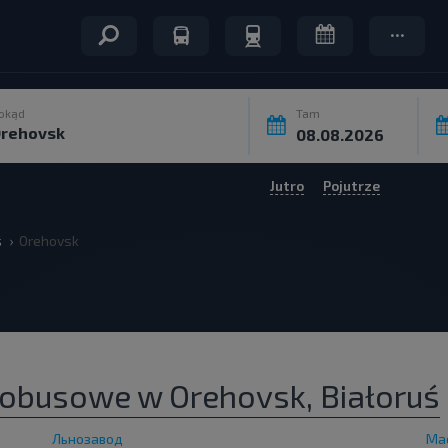
okąd
Tam
Jutro
Pojutrze
ś
Orehovsk
utobusowe w Orehovsk, Białoruś
Льнозавод
Ма