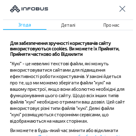
Згода
Деталі
Про нас
Бажаєте
Для забезпечення зручності користувачів сайту
використовуються cookies. Ви можете їх Прийняти,
подорожувати
Прийняти частково або Відхилити
дешевше?
"Кукі" - це невеликі текстові файли, які можуть
використовуватися сайтами для підвищення
Не пропусти акції, знижки та спеціальні
ефективності роботи користувачів. У законі йдеться
пропозиції, INFOBUS. Підпишись на розсилку та
про те, що ми можемо зберігати файли "кукі" на
подорожуй з нами дешевше!
вашому пристрої, якщо вони абсолютно необхідні для
функціонування цього сайту. Щодо всіх інших типів
файлів "кукі" необхідно отримати ваш дозвіл. Цей сайт
використовує різні типи файлів "кукі". Деякі файли
"кукі" розміщуються сторонніми сервісами, що
відображаються на наших сторінках.
Підписатися
Ви можете в будь-який час змінити або відкликати