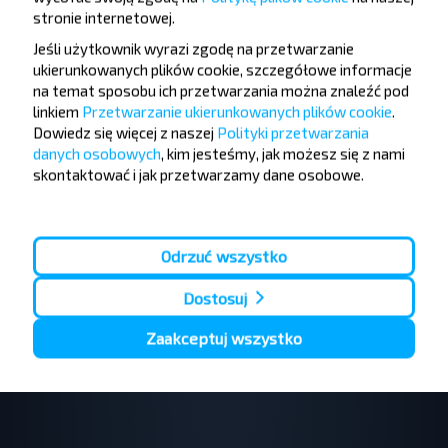
stronie internetowej
.
Chcesz
Jeśli użytkownik wyrazi zgodę na przetwarzanie
ukierunkowanych plików cookie, szczegółowe informacje
podróżować
na temat sposobu ich przetwarzania można znaleźć pod
taniej?
linkiem
Przetwarzanie ukierunkowanych plików cookie
.
Dowiedz się więcej z naszej
Polityki przetwarzania
danych osobowych
, kim jesteśmy, jak możesz się z nami
Nie przegap promocji, zniżek i innych ciekawych
skontaktować i jak przetwarzamy dane osobowe.
ofert od serwisu INFOBUS. Zapisz się do
newslettera i podróżuj z nami jeszcze taniej!
Odrzuć wszystko
Dostosuj
Zapisz się
Zaakceptuj wszystko