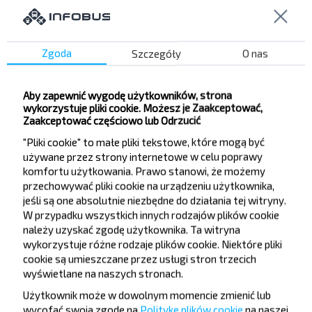
Stacja kolejowa
Rozliczenie MTZ
Zvezdnaya str.
Zgoda
Szczegóły
O nas
Glebkovka
Las
Aby zapewnić wygodę użytkowników, strona
Volmyansky Shlyakh
wykorzystuje pliki cookie. Możesz je Zaakceptować,
Michajłow Kut
Zaakceptować częściowo lub Odrzucić
Petrovsky Lane
"Pliki cookie" to małe pliki tekstowe, które mogą być
używane przez strony internetowe w celu poprawy
Tyulenina str.
komfortu użytkowania. Prawo stanowi, że możemy
Ostrozhsky str.
przechowywać pliki cookie na urządzeniu użytkownika,
Dneprovskaya str.
jeśli są one absolutnie niezbędne do działania tej witryny.
W przypadku wszystkich innych rodzajów plików cookie
Shady Str.
należy uzyskać zgodę użytkownika. Ta witryna
Zamkovaya str.
wykorzystuje różne rodzaje plików cookie. Niektóre pliki
cookie są umieszczane przez usługi stron trzecich
wyświetlane na naszych stronach.
Użytkownik może w dowolnym momencie zmienić lub
wycofać swoją zgodę na
Politykę plików cookie
na naszej