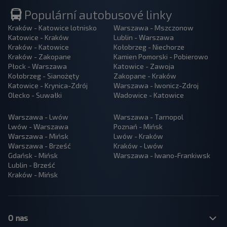
Populární autobusové linky
Kraków - Katowice lotnisko
Warszawa - Mszczonow
Katowice - Kraków
Lublin - Warszawa
Kraków - Katowice
Kołobrzeg - Niechorze
Kraków - Zakopane
Kamien Pomorski - Pobierowo
Płock - Warszawa
Katowice - Zawoja
Kołobrzeg - Sianożęty
Zakopane - Kraków
Katowice - Krynica-Zdrój
Warszawa - Iwonicz-Zdroj
Olecko - Suwałki
Wadowice - Katowice
Warszawa - Lwów
Warszawa - Tarnopol
Lwów - Warszawa
Poznań - Mińsk
Warszawa - Mińsk
Lwów - Kraków
Warszawa - Brześć
Kraków - Lwów
Gdańsk - Mińsk
Warszawa - Iwano-Frankiwsk
Lublin - Brześć
Kraków - Mińsk
O nas