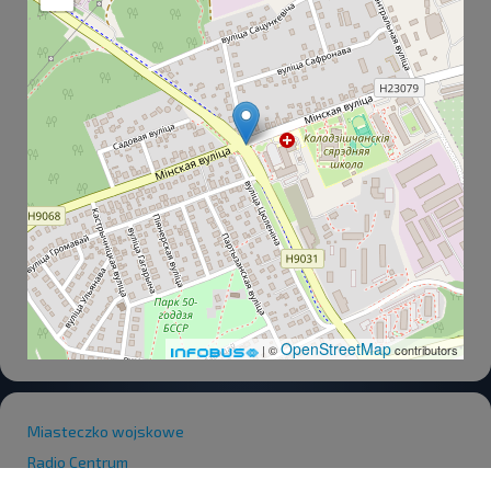
OpenStreetMap
| ©
contributors
Miasteczko wojskowe
Radio Centrum