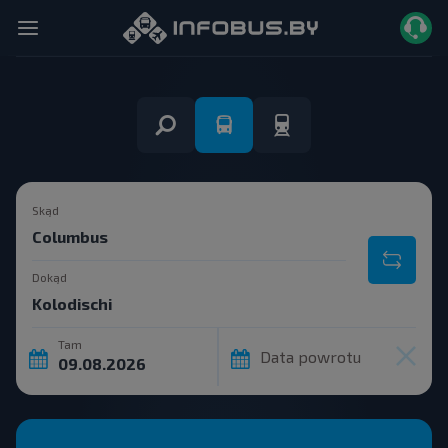
Skąd
Dokąd
Tam
Data powrotu