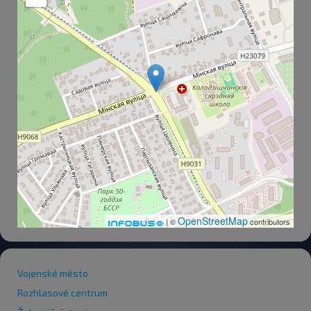
OpenStreetMap
| ©
contributors
Vojenské město
Rozhlasové centrum