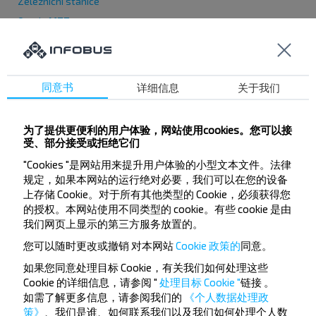
Železniční stanice
Osada MTZ
Zvezdnaya str.
Glebkovka
Forest
同意书
详细信息
关于我们
Volmyansky Shlyakh
Michajlov Kut
为了提供更便利的用户体验，网站使用cookies。您可以接
Petrovský pruh
受、部分接受或拒绝它们
Tyulenina ul.
"Cookies "是网站用来提升用户体验的小型文本文件。法律
规定，如果本网站的运行绝对必要，我们可以在您的设备
Ostrožská ul.
上存储 Cookie。对于所有其他类型的 Cookie，必须获得您
Dněprovská ul.
的授权。本网站使用不同类型的 cookie。有些 cookie 是由
Stínová ul.
我们网页上显示的第三方服务放置的。
Zamkovaya str.
您可以随时更改或撤销
对本网站
Cookie 政策的
同意。
如果您同意处理目标 Cookie，有关我们如何处理这些
Cookie 的详细信息，请参阅 "
处理目标 Cookie "
链接
。
如需了解更多信息，请参阅我们的
《个人数据处理政
策》
、我们是谁、如何联系我们以及我们如何处理个人数