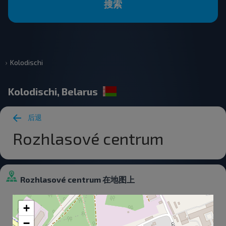
搜索
Kolodischi
Kolodischi, Belarus
后退
Rozhlasové centrum
Rozhlasové centrum 在地图上
+
−