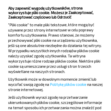
Widok ze stacji kolejowej.
Aby zapewnić wygodę użytkowników, strona
Agrorogorodok
wykorzystuje pliki cookie. Możesz je Zaakceptować,
Zaakceptować częściowo lub Odrzucić
Timkovichi AK
"Pliki cookie" to małe pliki tekstowe, które mogą być
Stacja kolejowa
używane przez strony internetowe w celu poprawy
Тимковичи АК-1
komfortu użytkowania. Prawo stanowi, że możemy
przechowywać pliki cookie na urządzeniu użytkownika,
jeśli są one absolutnie niezbędne do działania tej witryny.
W przypadku wszystkich innych rodzajów plików cookie
należy uzyskać zgodę użytkownika. Ta witryna
wykorzystuje różne rodzaje plików cookie. Niektóre pliki
cookie są umieszczane przez usługi stron trzecich
Chcesz
wyświetlane na naszych stronach.
podróżować
Użytkownik może w dowolnym momencie zmienić lub
wycofać swoją zgodę na
Politykę plików cookie
na naszej
taniej?
stronie internetowej
.
Jeśli użytkownik wyrazi zgodę na przetwarzanie
Nie przegap promocji, zniżek i innych ciekawych
ukierunkowanych plików cookie, szczegółowe informacje
ofert od serwisu INFOBUS. Zapisz się do
na temat sposobu ich przetwarzania można znaleźć pod
newslettera i podróżuj z nami jeszcze taniej!