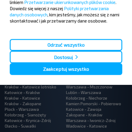
linkiem
Przetwarzanie ukierunkowanych plików cookie
.
Dowiedz się więcej z naszej
Polityki przetwarzania
danych osobowych
, kim jesteśmy, jak możesz się z nami
skontaktować i jak przetwarzamy dane osobowe.
Zapisz się
Odrzuć wszystko
Dostosuj
Zaakceptuj wszystko
Populární autobusové linky
Kraków - Katowice lotnisko
Warszawa - Mszczonow
Katowice - Kraków
Lublin - Warszawa
Kraków - Katowice
Kołobrzeg - Niechorze
Kraków - Zakopane
Kamien Pomorski - Pobierowo
Płock - Warszawa
Katowice - Zawoja
Kołobrzeg - Sianożęty
Zakopane - Kraków
Katowice - Krynica-Zdrój
Warszawa - Iwonicz-Zdroj
Olecko - Suwałki
Wadowice - Katowice