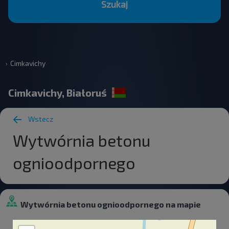
Szukaj
Cimkavichy
Cimkavichy, Białoruś
Wstecz
Wytwórnia betonu
ognioodpornego
Wytwórnia betonu ognioodpornego na mapie