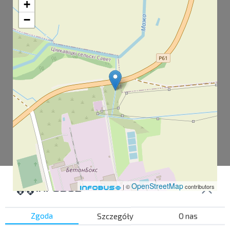
+
−
OpenStreetMap
| ©
contributors
Zgoda
Szczegóły
O nas
Wytwórnia betonu ognioodpornego