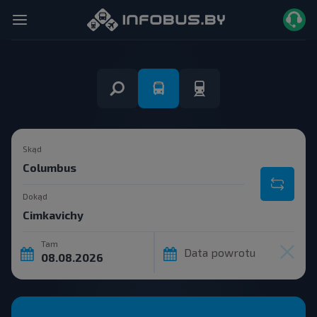
Skąd
Dokąd
Tam
Data powrotu