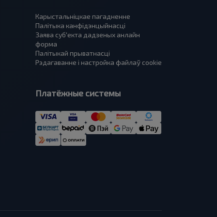
Карыстальніцкае пагадненне
Палітыка канфідэнцыйнасці
Заява суб'екта дадзеных анлайн
форма
Палітыкай прыватнасці
Рэдагаванне і настройка файлаў cookie
Платёжные системы