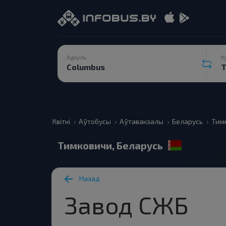
Адкуль
К
Квіткі
Аўтобусы
Аўтавакзалы
Беларусь
Тим
Тимковичи, Беларусь
Назад
Завод СЖБ