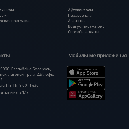
зчыкам
Аўтавакзалы
вам
Перавозчыкі
рская праграма
Агенцтвы
Водгукі пасажыраў
Спосабы аплаты
акты
Мобильные приложения
0090, Рэспубліка Беларусь,
нск, Лагойскі тракт 22A, офіс
2.
іс: Пн–Пт, 9:00–17:30
адтрымка: 24/7