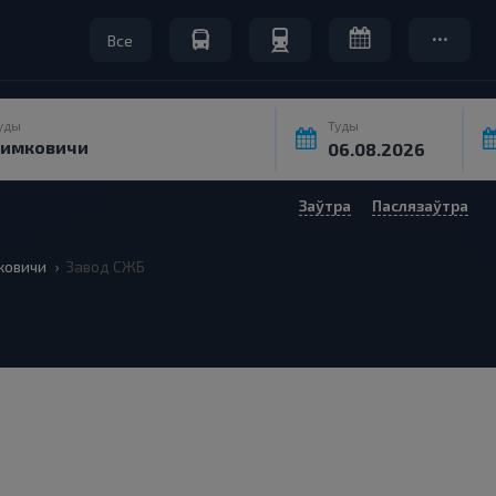
Все
уды
Туды
Заўтра
Паслязаўтра
ковичи
Завод СЖБ