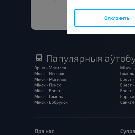
Отклонить
Папулярныя аўтобу
Орша - Могилёв
Мінск -
Мінск - Несвиж
Гомель 
Мінск - Могилёв
Брест -
Мінск - Пинск
Брест 
Мінск - Брест
Брест -
Мінск - Гомель
Варшав
Мінск - Бобруйск
Санкт-П
Пра нас
Супра