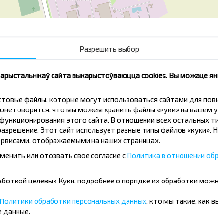
Разрешить выбор
Агрогородок
ЖД
Тимковичи АК
Тим
 карыстальнікаў сайта выкарыстоўваюцца cookies. Вы можаце я
кстовые файлы, которые могут использоваться сайтами для по
оне говорится, что мы можем хранить файлы «куки» на вашем у
ункционирования этого сайта. В отношении всех остальных ти
азрешение. Этот сайт использует разные типы файлов «куки». 
рвисами, отображаемыми на наших страницах.
нічаць танней?
менить или отозвать свое согласие с
Политика в отношении обр
іжкі і іншыя цікавыя прапановы
бработкой целевых Куки, подробнее о порядке их обработки мож
авін і падарожнічай з намі танней!
Политики обработки персональных данных
, кто мы такие, как 
Падпісацц
 данные.