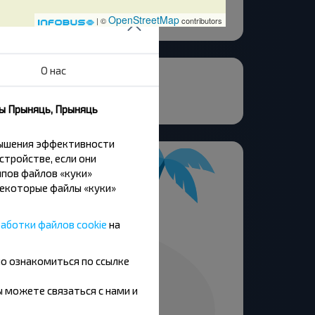
OpenStreetMap
| ©
contributors
О нас
 Станция
ковичи АК-1
ны Прыняць, Прыняць
вышения эффективности
стройстве, если они
пов файлов «куки»
Некоторые файлы «куки»
аботки файлов cookie
на
но ознакомиться по ссылке
вы можете связаться с нами и