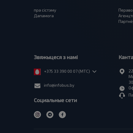
пра сiстэму
Пераво
Дапамога
Агенцт
Партнё
Звяжыцеся з намі
Кант
22
+375 33 390 00 07 (МТС)
Мі
30
info@infobus.by
Оф
П
Социальные сети