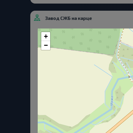
Завод СЖБ на карце
+
−