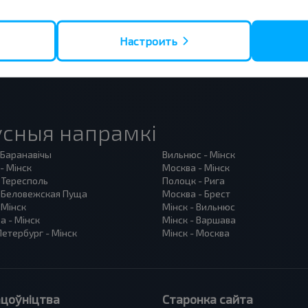
Настроить
сныя напрамкі
 Баранавiчы
Вильнюс - Мінск
- Мінск
Москва - Мінск
 Тересполь
Полоцк - Рига
- Беловежская Пуща
Москва - Брест
 Мінск
Мінск - Вильнюс
а - Мінск
Мінск - Варшава
етербург - Мінск
Мінск - Москва
цоўніцтва
Старонка сайта