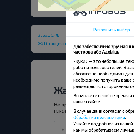
Разрешить выбор
Завод СЖБ
ЖД Станция пов.
Для забеспячэння зручнасці
часткова або Адхіліць
«Куки» — это небольшие те
работы пользователей. В зак
абсолютно необходимы для ф
необходимо получить ваше р
размещаются сторонними се
Жадаеце падарож
Вы можете в любое время из
нашем сайте.
Не прапусці спецыяльныя акцыі, зн
В случае дачи согласия с о
INFOBUS. Падпішыся на атрыманне н
Обработка целевых куки
.
Узнайте подробнее из нашей
как мы обрабатываем личные