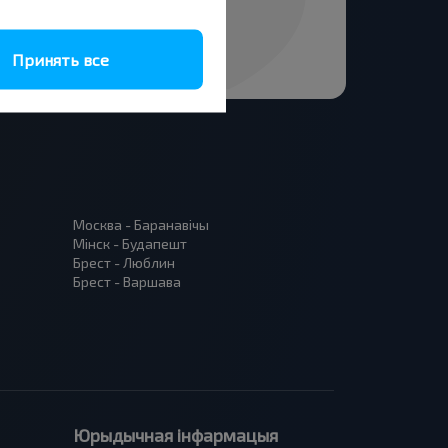
Принять все
Москва - Баранавiчы
Мінск - Будапешт
Брест - Люблин
Брест - Варшава
Юрыдычная інфармацыя