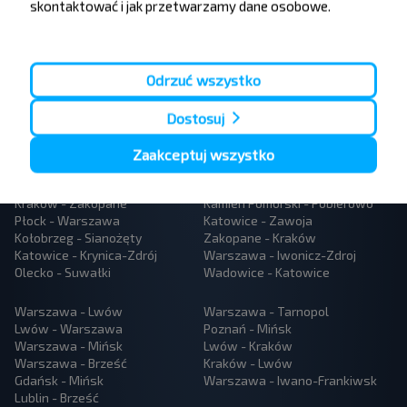
skontaktować i jak przetwarzamy dane osobowe.
Odrzuć wszystko
Dostosuj
Populární autobusové linky
Kraków - Katowice lotnisko
Warszawa - Mszczonow
Zaakceptuj wszystko
Katowice - Kraków
Lublin - Warszawa
Kraków - Katowice
Kołobrzeg - Niechorze
Kraków - Zakopane
Kamien Pomorski - Pobierowo
Płock - Warszawa
Katowice - Zawoja
Kołobrzeg - Sianożęty
Zakopane - Kraków
Katowice - Krynica-Zdrój
Warszawa - Iwonicz-Zdroj
Olecko - Suwałki
Wadowice - Katowice
Warszawa - Lwów
Warszawa - Tarnopol
Lwów - Warszawa
Poznań - Mińsk
Warszawa - Mińsk
Lwów - Kraków
Warszawa - Brześć
Kraków - Lwów
Gdańsk - Mińsk
Warszawa - Iwano-Frankiwsk
Lublin - Brześć