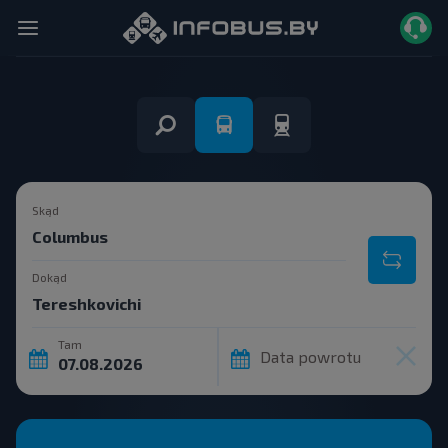
Skąd
Dokąd
Tam
Data powrotu