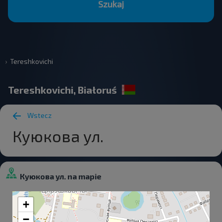
Szukaj
Tereshkovichi
Tereshkovichi, Białoruś
Wstecz
Куюкова ул.
Куюкова ул. na mapie
+
−