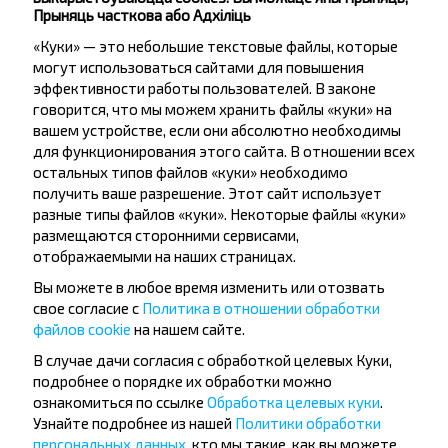
Птицеф-ка/Тер П
Прыняць часткова або Адхіліць
«Куки» — это небольшие текстовые файлы, которые
могут использоваться сайтами для повышения
эффективности работы пользователей. В законе
говорится, что мы можем хранить файлы «куки» на
вашем устройстве, если они абсолютно необходимы
для функционирования этого сайта. В отношении всех
Жадаеце
остальных типов файлов «куки» необходимо
падарожнічаць
получить ваше разрешение. Этот сайт использует
разные типы файлов «куки». Некоторые файлы «куки»
танней?
размещаются сторонними сервисами,
отображаемыми на наших страницах.
Не прапусці спецыяльныя акцыі, зніжкі і іншыя
Вы можете в любое время изменить или отозвать
цікавыя прапановы INFOBUS. Падпішыся на
свое согласие с
Политика в отношении обработки
атрыманне навін і падарожнічай з намі танней!
файлов cookie
на нашем сайте.
В случае дачи согласия с обработкой целевых Куки,
подробнее о порядке их обработки можно
ознакомиться по ссылке
Обработка целевых куки
.
Узнайте подробнее из нашей
Политики обработки
Падпісацц
персональных данных
, кто мы такие, как вы можете