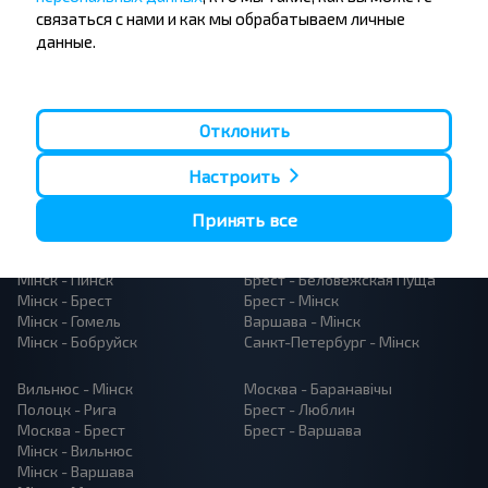
связаться с нами и как мы обрабатываем личные
данные.
Отклонить
Папулярныя аўтобусныя
Настроить
напрамкі
Орша - Могилёв
Мінск - Баранавiчы
Принять все
Мінск - Несвиж
Гомель - Мінск
Мінск - Могилёв
Брест - Тересполь
Мінск - Пинск
Брест - Беловежская Пуща
Мінск - Брест
Брест - Мінск
Мінск - Гомель
Варшава - Мінск
Мінск - Бобруйск
Санкт-Петербург - Мінск
Вильнюс - Мінск
Москва - Баранавiчы
Полоцк - Рига
Брест - Люблин
Москва - Брест
Брест - Варшава
Мінск - Вильнюс
Мінск - Варшава