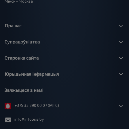
Мінск - Москва
Пра нас
Супрацоўніцтва
Старонка сайта
Юрыдычная інфармацыя
Звяжыцеся з намі
+375 33 390 00 07 (МТС)
info@infobus.by