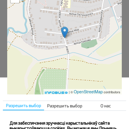
OpenStreetMap
| ©
contributors
Разрешить выбор
Разрешить выбор
О нас
Терешковичи Ц-Р
Куюкова ул.
Для забеспячэння зручнасці карыстальнікаў сайта
выкарыстоўваюцца cookies. Вы можаце яны Прыняць,