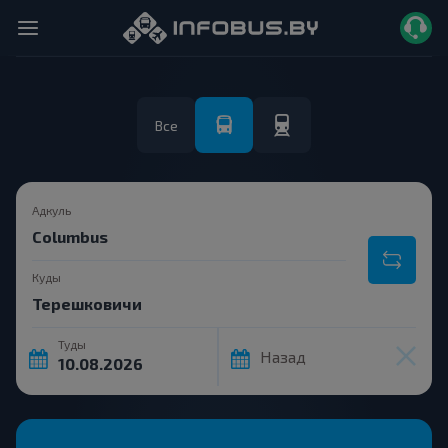
Все
Адкуль
Куды
Туды
Назад