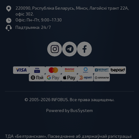
220090, Рэспубліка Беларусь, Мінск, Лагойскі тракт 22A,
офіс 302.
Офіс: Пн–Пт, 9:00–17:30
Падтрымка: 24/7
© 2005-2026 INFOBUS. Все права защищены.
Powered by BusSystem
ТДА «Белтранскам», Пасведчанне аб дзяржаўнай рэгістрацыі