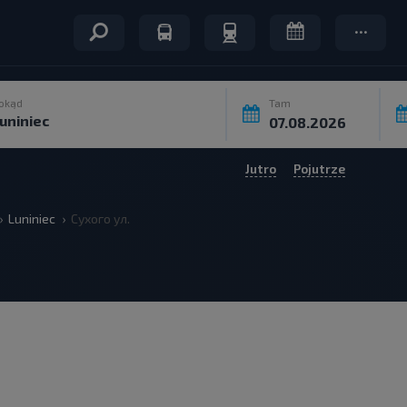
okąd
Tam
Jutro
Pojutrze
Luniniec
Сухого ул.