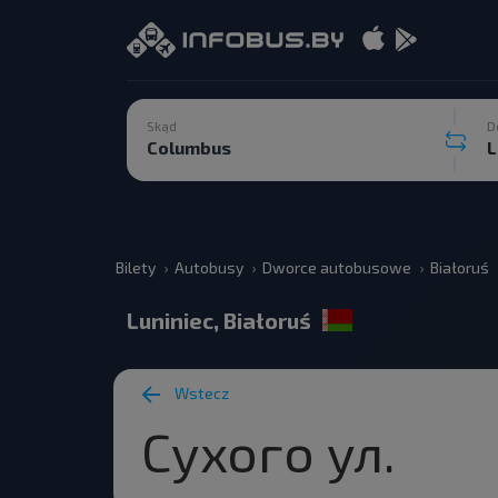
Skąd
D
Bilety
Autobusy
Dworce autobusowe
Białoruś
Luniniec, Białoruś
Wstecz
Сухого ул.