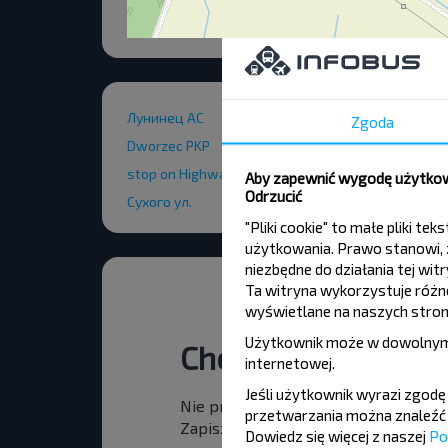
Лунинец АС
Zgoda
Dworzec PKP
stop on Highway M 10 after interchange
Aby zapewnić wygodę użytkown
Odrzucić
Сухого ул.
"Pliki cookie" to małe pliki 
użytkowania. Prawo stanowi, ż
niezbędne do działania tej wi
Ta witryna wykorzystuje różne 
wyświetlane na naszych stron
Użytkownik może w dowolnym
Chcesz podróżowa
internetowej
.
Jeśli użytkownik wyrazi zgod
Nie przegap promocji, zniżek i inny
przetwarzania można znaleźć 
Zapisz się do newslettera i podróżuj
Dowiedz się więcej z naszej
Po