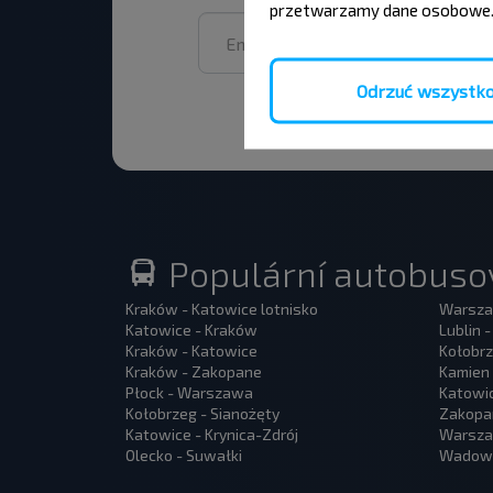
przetwarzamy dane osobowe
Odrzuć wszystk
Populární autobusov
Kraków - Katowice lotnisko
Warsza
Katowice - Kraków
Lublin 
Kraków - Katowice
Kołobrz
Kraków - Zakopane
Kamien 
Płock - Warszawa
Katowi
Kołobrzeg - Sianożęty
Zakopa
Katowice - Krynica-Zdrój
Warszaw
Olecko - Suwałki
Wadowi