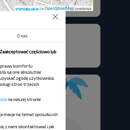
OpenStreetMap
| ©
contributors
сновка
O nas
д ПЭМ
, Zaakceptować częściowo lub
 poprawy komfortu
śli są one absolutnie
y uzyskać zgodę użytkownika.
sługi stron trzecich
okie
na naszej stronie
formacje na temat sposobu ich
się z nami skontaktować i jak