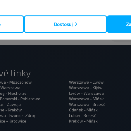
.
Zapisz się
o
Dostosuj
Za
é linky
wa - Mszczonow
Warszawa - Lwów
- Warszawa
Warszawa - Kijów
eg - Niechorze
Lwów - Warszawa
Pomorski - Pobierowo
Warszawa - Mińsk
ce - Zawoja
Warszawa - Brześć
ne - Kraków
Gdańsk - Mińsk
a - Iwonicz-Zdroj
Lublin - Brześć
ce - Katowice
Kraków - Mińsk