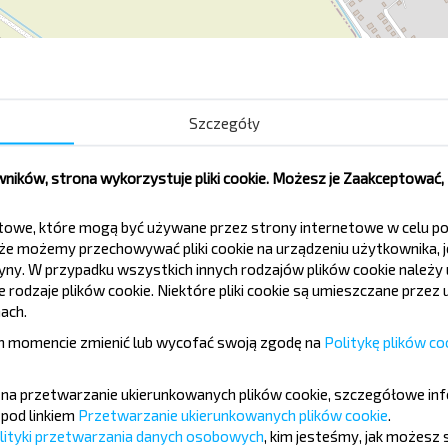
Детская Поликлиника
Со
Szczegóły
Гагарина ул.
З-
СХТ
ików, strona wykorzystuje pliki cookie. Możesz je Zaakceptować
Лунинец Ж/Д Ст.
tekstowe, które mogą być używane przez strony internetowe w celu
e możemy przechowywać pliki cookie na urządzeniu użytkownika, je
tryny. W przypadku wszystkich innych rodzajów plików cookie należ
rodzaje plików cookie. Niektóre pliki cookie są umieszczane przez u
ach.
 momencie zmienić lub wycofać swoją zgodę na
Politykę plików co
ć taniej?
ę na przetwarzanie ukierunkowanych plików cookie, szczegółowe in
ch ciekawych ofert od serwisu INFOBUS.
pod linkiem
Przetwarzanie ukierunkowanych plików cookie
.
 z nami jeszcze taniej!
lityki przetwarzania danych osobowych
, kim jesteśmy, jak możesz 