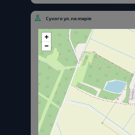
Сухого ул. na mapie
+
−