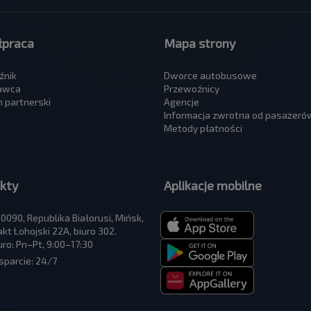
praca
Mapa strony
źnik
Dworce autobusowe
awca
Przewoźnicy
 partnerski
Agencje
Informacja zwrotna od pasażeró
Metody płatności
kty
Aplikacje mobilne
0090, Republika Białorusi, Mińsk,
akt Łohojski 22A, biuro 302.
uro: Pn–Pt, 9:00–17:30
parcie: 24/7