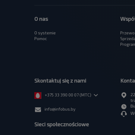
O nas
Współ
O systemie
Przewo
Pomoc
Sprzed
Program
Skontaktuj się z nami
Konta
22
+375 33 390 00 07 (МТС)
tr
Bi
info@infobus.by
Ws
Sieci społecznościowe