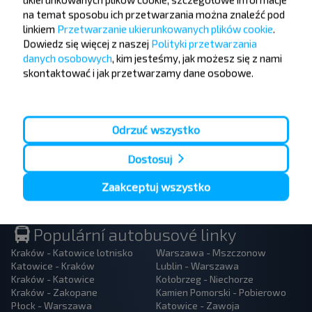
Nie przegap promocji, zniżek i innych ciekawych
na temat sposobu ich przetwarzania można znaleźć pod
ofert od serwisu INFOBUS. Zapisz się do
linkiem
Przetwarzanie ukierunkowanych plików cookie
.
newslettera i podróżuj z nami jeszcze taniej!
Dowiedz się więcej z naszej
Polityki przetwarzania
danych osobowych
, kim jesteśmy, jak możesz się z nami
skontaktować i jak przetwarzamy dane osobowe.
Zapisz się
Odrzuć wszystko
Dostosuj
Zaakceptuj wszystko
Populární autobusové linky
Kraków - Katowice lotnisko
Warszawa - Mszczonow
Katowice - Kraków
Lublin - Warszawa
Kraków - Katowice
Kołobrzeg - Niechorze
Kraków - Zakopane
Kamien Pomorski - Pobierowo
Płock - Warszawa
Katowice - Zawoja