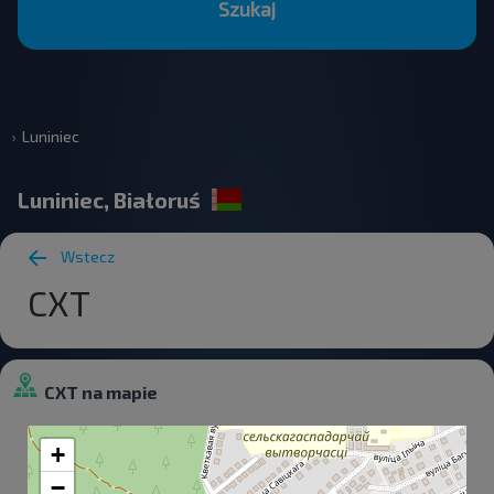
Szukaj
Luniniec
Luniniec, Białoruś
Wstecz
СХТ
СХТ na mapie
+
−