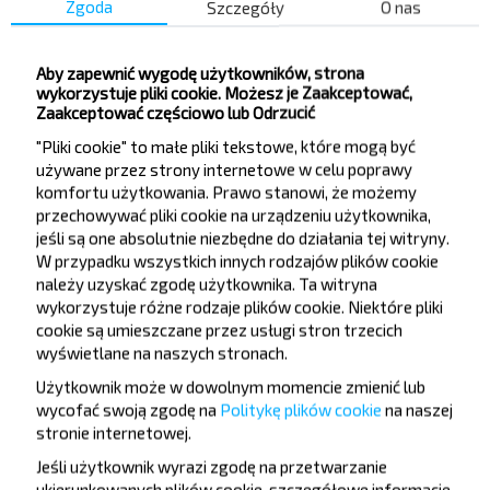
stop on Highway M 10 after interchange
Zgoda
Szczegóły
O nas
Сухого ул.
Детская Поликлиника
Aby zapewnić wygodę użytkowników, strona
wykorzystuje pliki cookie. Możesz je Zaakceptować,
Гагарина ул.
Zaakceptować częściowo lub Odrzucić
СХТ
"Pliki cookie" to małe pliki tekstowe, które mogą być
Лунинец Ж/Д Ст.
używane przez strony internetowe w celu poprawy
Сосновка
komfortu użytkowania. Prawo stanowi, że możemy
przechowywać pliki cookie na urządzeniu użytkownika,
З-д ПЭМ
jeśli są one absolutnie niezbędne do działania tej witryny.
W przypadku wszystkich innych rodzajów plików cookie
należy uzyskać zgodę użytkownika. Ta witryna
wykorzystuje różne rodzaje plików cookie. Niektóre pliki
cookie są umieszczane przez usługi stron trzecich
wyświetlane na naszych stronach.
Chcesz
Użytkownik może w dowolnym momencie zmienić lub
wycofać swoją zgodę na
Politykę plików cookie
na naszej
podróżować
stronie internetowej
.
taniej?
Jeśli użytkownik wyrazi zgodę na przetwarzanie
ukierunkowanych plików cookie, szczegółowe informacje