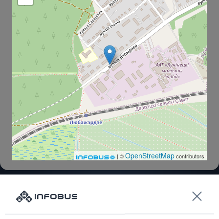
OpenStreetMap
| ©
contributors
Лунинец АС
Dworzec PKP