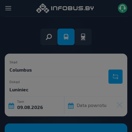
Skąd
Dokąd
Tam
Data powrotu