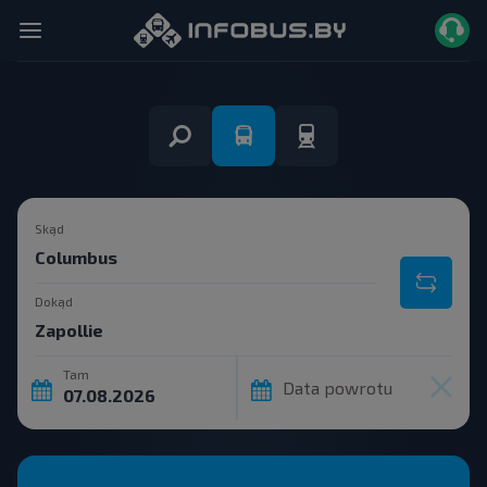
Skąd
Dokąd
Tam
Data powrotu