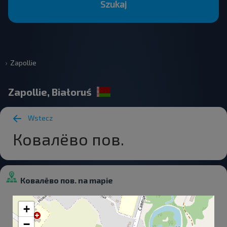
Szukaj
Zapollie
Zapollie, Białoruś
Wstecz
Ковалёво пов.
Ковалёво пов. na mapie
+
−