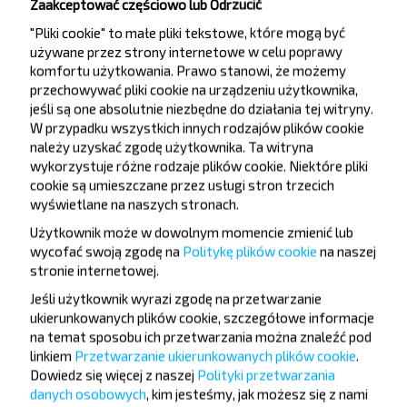
Заполье Почта
Zaakceptować częściowo lub Odrzucić
"Pliki cookie" to małe pliki tekstowe, które mogą być
używane przez strony internetowe w celu poprawy
komfortu użytkowania. Prawo stanowi, że możemy
przechowywać pliki cookie na urządzeniu użytkownika,
jeśli są one absolutnie niezbędne do działania tej witryny.
W przypadku wszystkich innych rodzajów plików cookie
Chcesz
należy uzyskać zgodę użytkownika. Ta witryna
wykorzystuje różne rodzaje plików cookie. Niektóre pliki
podróżować
cookie są umieszczane przez usługi stron trzecich
taniej?
wyświetlane na naszych stronach.
Użytkownik może w dowolnym momencie zmienić lub
Nie przegap promocji, zniżek i innych ciekawych
wycofać swoją zgodę na
Politykę plików cookie
na naszej
ofert od serwisu INFOBUS. Zapisz się do
stronie internetowej
.
newslettera i podróżuj z nami jeszcze taniej!
Jeśli użytkownik wyrazi zgodę na przetwarzanie
ukierunkowanych plików cookie, szczegółowe informacje
na temat sposobu ich przetwarzania można znaleźć pod
linkiem
Przetwarzanie ukierunkowanych plików cookie
.
Dowiedz się więcej z naszej
Polityki przetwarzania
Zapisz się
danych osobowych
, kim jesteśmy, jak możesz się z nami