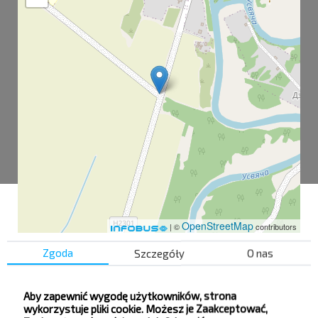
OpenStreetMap
| ©
contributors
Zgoda
Szczegóły
O nas
Ковалёво пов.
Aby zapewnić wygodę użytkowników, strona
Заполье шк.
wykorzystuje pliki cookie. Możesz je Zaakceptować,