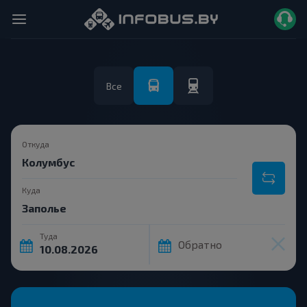
Все
Откуда
Куда
Туда
Обратно