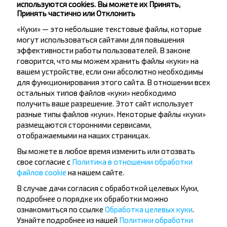
Заполье Почта
используются cookies. Вы можете их Принять,
Принять частично или Отклонить
«Куки» — это небольшие текстовые файлы, которые
могут использоваться сайтами для повышения
эффективности работы пользователей. В законе
говорится, что мы можем хранить файлы «куки» на
вашем устройстве, если они абсолютно необходимы
Хотите
для функционирования этого сайта. В отношении всех
остальных типов файлов «куки» необходимо
путешествовать
получить ваше разрешение. Этот сайт использует
дешевле?
разные типы файлов «куки». Некоторые файлы «куки»
размещаются сторонними сервисами,
отображаемыми на наших страницах.
Не пропусти специальные акции, скидки и
другие интересные предложения INFOBUS.
Вы можете в любое время изменить или отозвать
Подпишись на получение новостей и
свое согласие с
Политика в отношении обработки
путешествуй с нами дешевле!
файлов cookie
на нашем сайте.
В случае дачи согласия с обработкой целевых Куки,
подробнее о порядке их обработки можно
ознакомиться по ссылке
Обработка целевых куки
.
Узнайте подробнее из нашей
Политики обработки