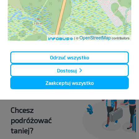
na temat sposobu ich przetwarzania można znaleźć pod
linkiem
Przetwarzanie ukierunkowanych plików cookie
.
Dowiedz się więcej z naszej
Polityki przetwarzania
danych osobowych
, kim jesteśmy, jak możesz się z nami
skontaktować i jak przetwarzamy dane osobowe.
OpenStreetMap
| ©
contributors
Odrzuć wszystko
Dworzec
Dostosuj
Zaakceptuj wszystko
Chcesz
podróżować
taniej?