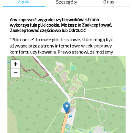
Zgoda
Szczegóły
O nas
Brest
Bielaviezhskaja Pushcha
—
Aby zapewnić wygodę użytkowników, strona
Rezerwuj
Szczegóły
wykorzystuje pliki cookie. Możesz je Zaakceptować,
Zaakceptować częściowo lub Odrzucić
"Pliki cookie" to małe pliki tekstowe, które mogą być
używane przez strony internetowe w celu poprawy
Dworzec na mapie
komfortu użytkowania. Prawo stanowi, że możemy
przechowywać pliki cookie na urządzeniu użytkownika,
+
jeśli są one absolutnie niezbędne do działania tej witryny.
W przypadku wszystkich innych rodzajów plików cookie
−
należy uzyskać zgodę użytkownika. Ta witryna
wykorzystuje różne rodzaje plików cookie. Niektóre pliki
cookie są umieszczane przez usługi stron trzecich
wyświetlane na naszych stronach.
Użytkownik może w dowolnym momencie zmienić lub
wycofać swoją zgodę na
Politykę plików cookie
na naszej
stronie internetowej
.
Jeśli użytkownik wyrazi zgodę na przetwarzanie
ukierunkowanych plików cookie, szczegółowe informacje