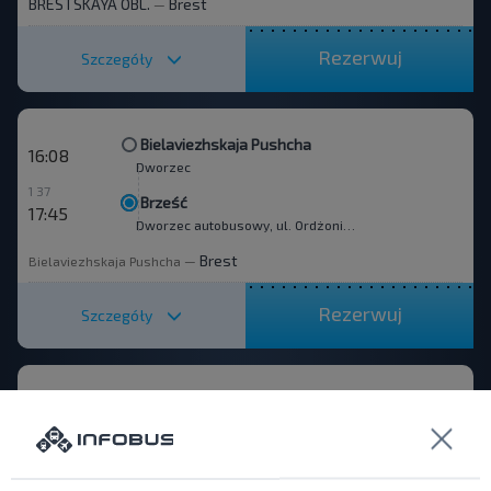
BRESTSKAYA OBL.
Brest
—
Rezerwuj
Szczegóły
Bielaviezhskaja Pushcha
16:08
Dworzec
1 37
Brześć
17:45
Dworzec autobusowy, ul. Ordżonikidze 12.
Brest
Bielaviezhskaja Pushcha
—
Rezerwuj
Szczegóły
Bielaviezhskaja Pushcha
18:00
Dworzec
1 35
Brześć
19:35
Dworzec autobusowy, ul. Ordżonikidze 12.