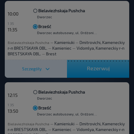
Bielaviezhskaja Pushcha
10:00
Dworzec
1 35
Brześć
11:35
Dworzec autobusowy, ul. Ordżonikidze 12.
Kamieniuki
Dmitrovichi, Kameneckiy
Bielaviezhskaja Pushcha
—
—
r-n BRESTSKAYA OBL.
Kamieniec
Vidomlya, Kameneckiy r-n
—
—
BRESTSKAYA OBL.
Brest
—
Rezerwuj
Szczegóły
Bielaviezhskaja Pushcha
12:15
Dworzec
1 35
Brześć
13:50
Dworzec autobusowy, ul. Ordżonikidze 12.
Kamieniuki
Dmitrovichi, Kameneckiy
Bielaviezhskaja Pushcha
—
—
r-n BRESTSKAYA OBL.
Kamieniec
Vidomlya, Kameneckiy r-n
—
—