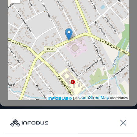
OpenStreetMap
| ©
contributors
Kopyl AC
Hlebozavod