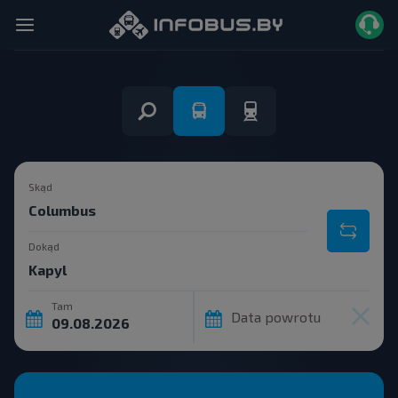
Skąd
Dokąd
Tam
Data powrotu