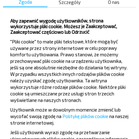
Lenina pl.
Zgoda
Szczegóły
O nas
M-n Lastochka
M-n Praleska
Aby zapewnić wygodę użytkowników, strona
wykorzystuje pliki cookie. Możesz je Zaakceptować,
Maslosyrzavod
Zaakceptować częściowo lub Odrzucić
PMK-194
"Pliki cookie" to małe pliki tekstowe, które mogą być
Raybolnica
używane przez strony internetowe w celu poprawy
Voenkomat
komfortu użytkowania. Prawo stanowi, że możemy
przechowywać pliki cookie na urządzeniu użytkownika,
Leshoz
jeśli są one absolutnie niezbędne do działania tej witryny.
W przypadku wszystkich innych rodzajów plików cookie
należy uzyskać zgodę użytkownika. Ta witryna
wykorzystuje różne rodzaje plików cookie. Niektóre pliki
cookie są umieszczane przez usługi stron trzecich
wyświetlane na naszych stronach.
Chcesz
Użytkownik może w dowolnym momencie zmienić lub
wycofać swoją zgodę na
Politykę plików cookie
na naszej
podróżować
stronie internetowej
.
taniej?
Jeśli użytkownik wyrazi zgodę na przetwarzanie
ukierunkowanych plików cookie, szczegółowe informacje