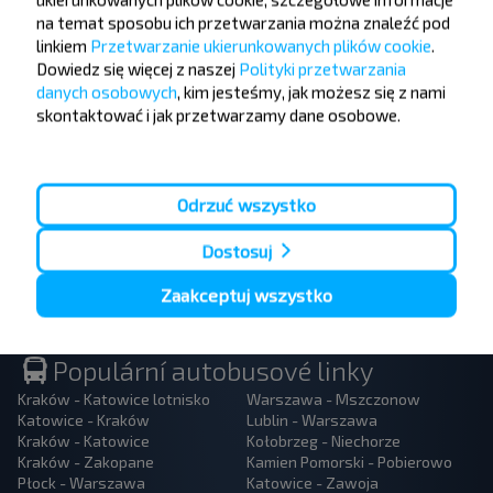
Nie przegap promocji, zniżek i innych ciekawych
na temat sposobu ich przetwarzania można znaleźć pod
ofert od serwisu INFOBUS. Zapisz się do
linkiem
Przetwarzanie ukierunkowanych plików cookie
.
newslettera i podróżuj z nami jeszcze taniej!
Dowiedz się więcej z naszej
Polityki przetwarzania
danych osobowych
, kim jesteśmy, jak możesz się z nami
skontaktować i jak przetwarzamy dane osobowe.
Zapisz się
Odrzuć wszystko
Dostosuj
Zaakceptuj wszystko
Populární autobusové linky
Kraków - Katowice lotnisko
Warszawa - Mszczonow
Katowice - Kraków
Lublin - Warszawa
Kraków - Katowice
Kołobrzeg - Niechorze
Kraków - Zakopane
Kamien Pomorski - Pobierowo
Płock - Warszawa
Katowice - Zawoja