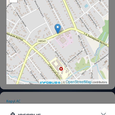
OpenStreetMap
| ©
contributors
Kopyl AC
Hlebozavod