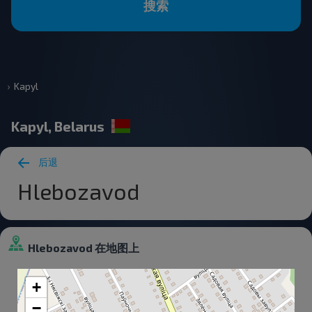
搜索
Kapyl
Kapyl, Belarus
后退
Hlebozavod
Hlebozavod 在地图上
+
−