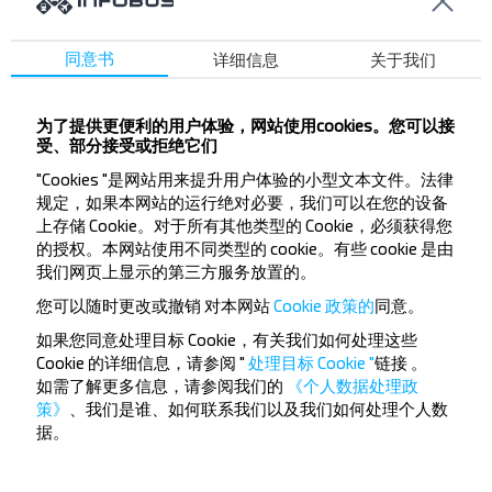
Lenina pl.
M-n Lastochka
同意书
详细信息
关于我们
M-n Praleska
Maslosyrzavod
为了提供更便利的用户体验，网站使用cookies。您可以接
PMK-194
受、部分接受或拒绝它们
Raybolnica
"Cookies "是网站用来提升用户体验的小型文本文件。法律
Voenkomat
规定，如果本网站的运行绝对必要，我们可以在您的设备
Leshoz
上存储 Cookie。对于所有其他类型的 Cookie，必须获得您
的授权。本网站使用不同类型的 cookie。有些 cookie 是由
我们网页上显示的第三方服务放置的。
您可以随时更改或撤销
对本网站
Cookie 政策的
同意。
如果您同意处理目标 Cookie，有关我们如何处理这些
Cookie 的详细信息，请参阅 "
处理目标 Cookie "
链接
。
想要更便宜的旅行
如需了解更多信息，请参阅我们的
《个人数据处理政
策》
、我们是谁、如何联系我们以及我们如何处理个人数
吗？
据。
不要错过INFOBUS的特殊优惠，折扣和其他有趣的优