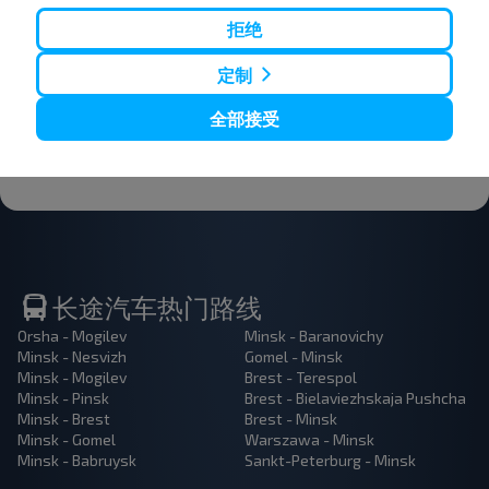
惠。 订阅接收新消息，和我们一起旅行更便宜！
拒绝
定制
全部接受
订阅
长途汽车热门路线
Orsha - Mogilev
Minsk - Baranovichy
Minsk - Nesvizh
Gomel - Minsk
Minsk - Mogilev
Brest - Terespol
Minsk - Pinsk
Brest - Bielaviezhskaja Pushcha
Minsk - Brest
Brest - Minsk
Minsk - Gomel
Warszawa - Minsk
Minsk - Babruysk
Sankt-Peterburg - Minsk