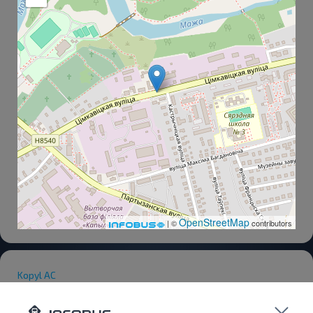
OpenStreetMap
| ©
contributors
Kopyl AC
Hlebozavod