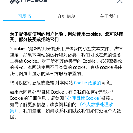
Lenina pl.
M-n Lastochka
同意书
详细信息
关于我们
M-n Praleska
Maslosyrzavod
为了提供更便利的用户体验，网站使用cookies。您可以接
PMK-194
受、部分接受或拒绝它们
Raybolnica
"Cookies "是网站用来提升用户体验的小型文本文件。法律
Voenkomat
规定，如果本网站的运行绝对必要，我们可以在您的设备
Leshoz
上存储 Cookie。对于所有其他类型的 Cookie，必须获得您
的授权。本网站使用不同类型的 cookie。有些 cookie 是由
我们网页上显示的第三方服务放置的。
您可以随时更改或撤销
对本网站
Cookie 政策的
同意。
如果您同意处理目标 Cookie，有关我们如何处理这些
Cookie 的详细信息，请参阅 "
处理目标 Cookie "
链接
。
想要更便宜的旅行
如需了解更多信息，请参阅我们的
《个人数据处理政
策》
、我们是谁、如何联系我们以及我们如何处理个人数
吗？
据。
不要错过INFOBUS的特殊优惠，折扣和其他有趣的优