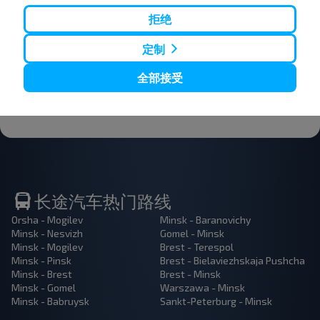
惠。 订阅接收新消息，和我们一起旅行更便宜！
拒绝
定制
全部接受
订阅
长途汽车热门路线
Orsha - Mogilev
Minsk - Baranovichy
Minsk - Nesvizh
Gomel - Minsk
Minsk - Mogilev
Brest - Terespol
Minsk - Pinsk
Brest - Bielaviezhskaja Pushcha
Minsk - Brest
Brest - Minsk
Minsk - Gomel
Warszawa - Minsk
Minsk - Babruysk
Sankt-Peterburg - Minsk