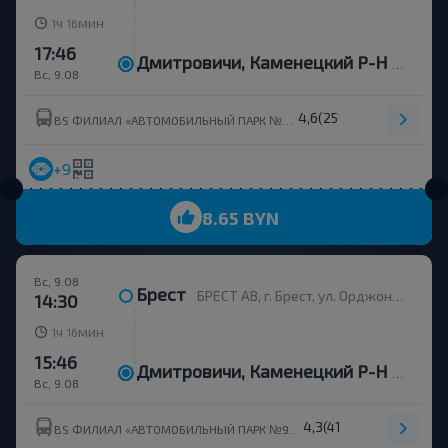
ч
мин
1
16
17:46
Дмитровичи, Каменецкий Р-Н Брестская Обл.
Вс, 9.08
4,6
(251)
BS ФИЛИАЛ «АВТОМОБИЛЬНЫЙ ПАРК №9» Г.КАМЕНЕЦ ОАО«БРЕСТОБЛАВТОТРАНС»
+9
8.65 BYN
Вс, 9.08
Брест
БРЕСТ АВ, г. Брест, ул. Орджоникидзе, 12, Беларусь
14:30
ч
мин
1
16
15:46
Дмитровичи, Каменецкий Р-Н Брестская Обл.
Вс, 9.08
4,3
(411)
BS ФИЛИАЛ «АВТОМОБИЛЬНЫЙ ПАРК №9 Г.КАМЕНЕЦ» ОАО БРЕСТОБЛАВТОТРАНС УНП 201023151