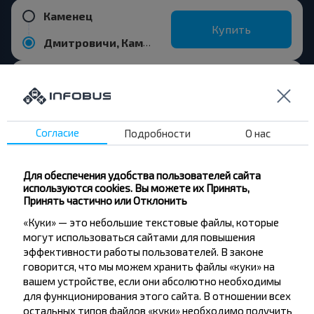
Каменец
Купить
Дмитровичи, Каменецкий р-н БРЕСТСКАЯ ОБЛ.
Белая вежа сан, Каменецкий р-н БРЕСТСКАЯ ОБЛ.
Купить
Дмитровичи, Каменецкий р-н БРЕСТСКАЯ ОБЛ.
Популярные направления из города
Согласие
Подробности
О нас
Брест
Для обеспечения удобства пользователей сайта
используются cookies. Вы можете их Принять,
Принять частично или Отклонить
Брест
Купить
«Куки» — это небольшие текстовые файлы, которые
Беловежская Пуща
могут использоваться сайтами для повышения
эффективности работы пользователей. В законе
говорится, что мы можем хранить файлы «куки» на
Брест
вашем устройстве, если они абсолютно необходимы
Купить
для функционирования этого сайта. В отношении всех
Каменюки
остальных типов файлов «куки» необходимо получить