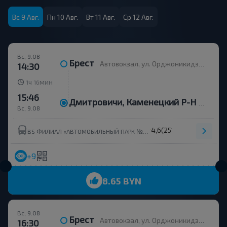
Вс 9 Авг.
Пн 10 Авг.
Вт 11 Авг.
Ср 12 Авг.
Вс, 9.08
Брест
Автовокзал, ул. Орджоникидзе, 12
14:30
ч
мин
1
16
15:46
Дмитровичи, Каменецкий Р-Н Брестская Обл.
Вс, 9.08
4,6
(251)
BS ФИЛИАЛ «АВТОМОБИЛЬНЫЙ ПАРК №9» Г.КАМЕНЕЦ ОАО«БРЕСТОБЛАВТОТРАНС»
+9
8.65 BYN
Вс, 9.08
Брест
Автовокзал, ул. Орджоникидзе, 12
16:30