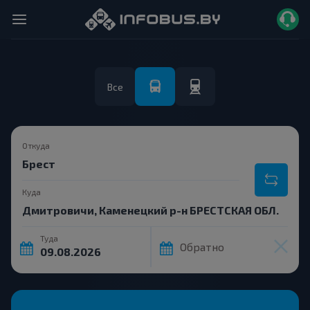
Все
Откуда
Куда
Туда
Обратно