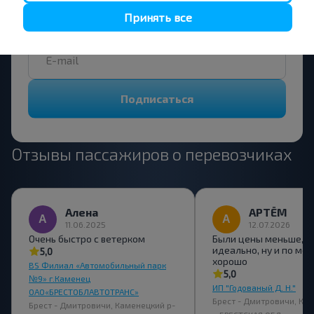
Подпишись на получение новостей и
Принять все
путешествуй с нами дешевле!
Подписаться
Отзывы пассажиров о перевозчиках
Алена
АРТЁМ
11.06.2025
12.07.2026
Очень быстро с ветерком
Были цены меньше, Б
идеально, ну и по мел
5,0
хорошо
BS Филиал «Автомобильный парк
5,0
№9» г.Каменец
ИП "Годованый Д. Н."
ОАО«БРЕСТОБЛАВТОТРАНС»
Брест - Дмитровичи, Ка
Брест - Дмитровичи, Каменецкий р-