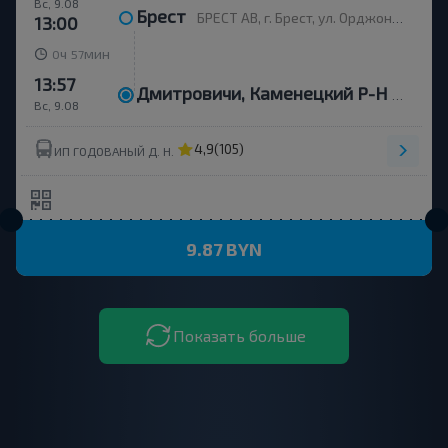
Вс, 9.08
Брест
БРЕСТ АВ, г. Брест, ул. Орджоникидзе, 12, Беларусь
13:00
ч
мин
0
57
13:57
Дмитровичи, Каменецкий Р-Н Брестская Обл.
Вс, 9.08
4,9
(105)
ИП ГОДОВАНЫЙ Д. Н.
9.87 BYN
Показать больше