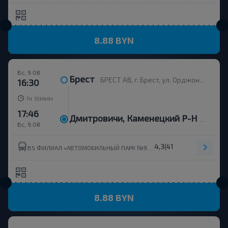
8.88 BYN
Вс, 9.08
Брест
БРЕСТ АВ, г. Брест, ул. Орджоникидзе, 12, Беларусь
16:30
ч
мин
1
16
17:46
Дмитровичи, Каменецкий Р-Н Брестская Обл.
Вс, 9.08
4,3
(411)
BS ФИЛИАЛ «АВТОМОБИЛЬНЫЙ ПАРК №9 Г.КАМЕНЕЦ» ОАО БРЕСТОБЛАВТОТРАНС УНП 201023151
8.88 BYN