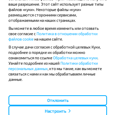
ваше разрешение. Этот сайт использует разные типы
файлов «куки». Некоторые файлы «куки»
Брест
размещаются сторонними сервисами,
Купить
Видомля
отображаемыми на наших страницах.
Вы можете в любое время изменить или отозвать
Брест
свое согласие с
Политика в отношении обработки
Купить
файлов cookie
на нашем сайте.
Каменец
В случае дачи согласия с обработкой целевых Куки,
подробнее о порядке их обработки можно
ознакомиться по ссылке
Обработка целевых куки
.
Узнайте подробнее из нашей
Политики обработки
персональных данных
, кто мы такие, как вы можете
связаться с нами и как мы обрабатываем личные
Хотите
данные.
путешествовать
дешевле?
Отклонить
Не пропусти специальные акции, скидки и
другие интересные предложения INFOBUS.
Настроить