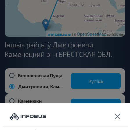
OpenStreetMap
| ©
contributors
Іншыя рэйсы ў Дмитровичи,
Каменецкий р-н БРЕСТСКАЯ ОБЛ.
Беловежская Пуща
Купіць
Дмитровичи, Каменецкий р-н БРЕСТСКАЯ ОБЛ.
Каменюки
Купіць
Дмитровичи, Каменецкий р-н БРЕСТСКАЯ ОБЛ.