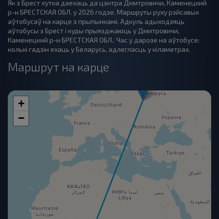
Як з Брест хутка даехаць да цэнтра Дмитровичи, Каменецкий
р-н БРЕСТСКАЯ ОБЛ. у 2026 годзе. Маршруты руху рэйсавых
аўтобусаў на карце з прыпынкамі. Адкуль адыходзяць
аўтобусы з Брест і куды прыязджаюць у Дмитровичи,
Каменецкий р-н БРЕСТСКАЯ ОБЛ.. Час у дарозе на аўтобусе:
колькі гадзін ехаць у Беларусь, адлегласць у кіламетрах.
Маршрут на карце
+
−