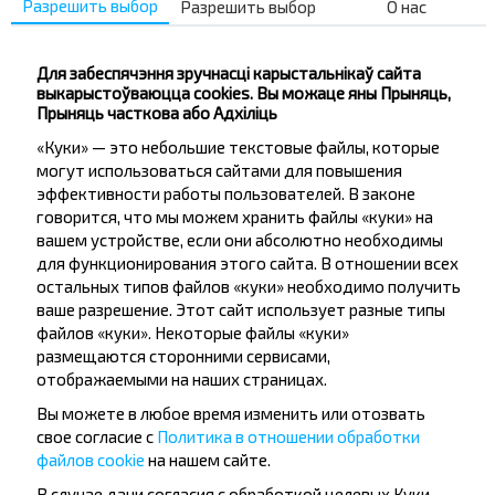
Каменец
Разрешить выбор
Разрешить выбор
О нас
Купіць
Дмитровичи, Каменецкий р-н БРЕСТСКАЯ ОБЛ.
Для забеспячэння зручнасці карыстальнікаў сайта
выкарыстоўваюцца cookies. Вы можаце яны Прыняць,
Белая вежа сан, Каменецкий р-н БРЕСТСКАЯ ОБЛ.
Прыняць часткова або Адхіліць
Купіць
Дмитровичи, Каменецкий р-н БРЕСТСКАЯ ОБЛ.
«Куки» — это небольшие текстовые файлы, которые
могут использоваться сайтами для повышения
Папулярныя напрамкі з горада Брест
эффективности работы пользователей. В законе
говорится, что мы можем хранить файлы «куки» на
вашем устройстве, если они абсолютно необходимы
для функционирования этого сайта. В отношении всех
Брест
остальных типов файлов «куки» необходимо получить
Купіць
ваше разрешение. Этот сайт использует разные типы
Беловежская Пуща
файлов «куки». Некоторые файлы «куки»
размещаются сторонними сервисами,
Брест
отображаемыми на наших страницах.
Купіць
Каменюки
Вы можете в любое время изменить или отозвать
свое согласие с
Политика в отношении обработки
файлов cookie
на нашем сайте.
Брест
В случае дачи согласия с обработкой целевых Куки,