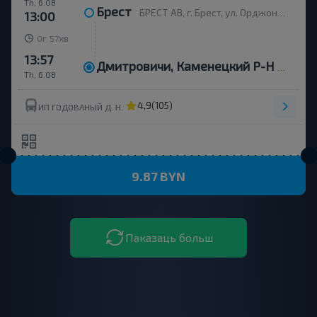
Th, 6.08
Брест
БРЕСТ АВ, г. Брест, ул. Орджоникидзе, 12, Беларусь
13:00
г
хв
0
57
13:57
Дмитровичи, Каменецкий Р-Н Брестская Обл.
Th, 6.08
4,9
(105)
ИП ГОДОВАНЫЙ Д. Н.
9.87 BYN
Паказаць больш