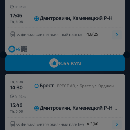
г
хв
1
16
17:46
Дмитровичи, Каменецкий Р-Н Брестская Обл.
Th, 6.08
4,6
(251)
BS ФИЛИАЛ «АВТОМОБИЛЬНЫЙ ПАРК №9» Г.КАМЕНЕЦ ОАО«БРЕСТОБЛАВТОТРАНС»
+9
8.65 BYN
Th, 6.08
Брест
БРЕСТ АВ, г. Брест, ул. Орджоникидзе, 12, Беларусь
14:30
г
хв
1
16
15:46
Дмитровичи, Каменецкий Р-Н Брестская Обл.
Th, 6.08
4,3
(408)
BS ФИЛИАЛ «АВТОМОБИЛЬНЫЙ ПАРК №9 Г.КАМЕНЕЦ» ОАО БРЕСТОБЛАВТОТРАНС УНП 201023151