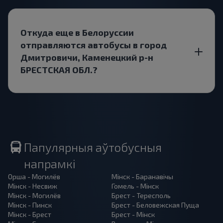
Откуда еще в Белоруссии
отправляются автобусы в город
Дмитровичи, Каменецкий р-н
БРЕСТСКАЯ ОБЛ.?
Папулярныя аўтобусныя
напрамкі
Орша - Могилёв
Мінск - Баранавiчы
Мінск - Несвиж
Гомель - Мінск
Мінск - Могилёв
Брест - Тересполь
Мінск - Пинск
Брест - Беловежская Пуща
Мінск - Брест
Брест - Мінск