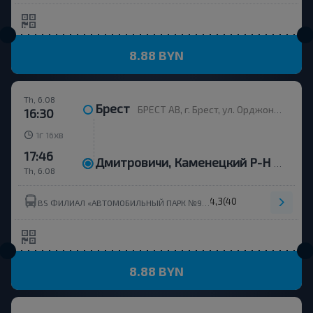
8.88 BYN
Th, 6.08
Брест
БРЕСТ АВ, г. Брест, ул. Орджоникидзе, 12, Беларусь
16:30
г
хв
1
16
17:46
Дмитровичи, Каменецкий Р-Н Брестская Обл.
Th, 6.08
4,3
(408)
BS ФИЛИАЛ «АВТОМОБИЛЬНЫЙ ПАРК №9 Г.КАМЕНЕЦ» ОАО БРЕСТОБЛАВТОТРАНС УНП 201023151
8.88 BYN