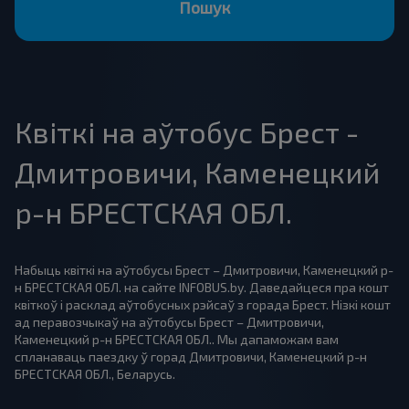
Пошук
Квіткі на аўтобус Брест -
Дмитровичи, Каменецкий
р-н БРЕСТСКАЯ ОБЛ.
Набыць квіткі на аўтобусы Брест – Дмитровичи, Каменецкий р-
н БРЕСТСКАЯ ОБЛ. на сайте INFOBUS.by. Даведайцеся пра кошт
квіткоў і расклад аўтобусных рэйсаў з горада Брест. Нізкі кошт
ад перавозчыкаў на аўтобусы Брест – Дмитровичи,
Каменецкий р-н БРЕСТСКАЯ ОБЛ.. Мы дапаможам вам
спланаваць паездку ў горад Дмитровичи, Каменецкий р-н
БРЕСТСКАЯ ОБЛ., Беларусь.