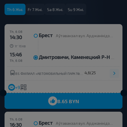
Th 6 Жні.
Fr 7 Жні.
Sa 8 Жні.
Su 9 Жні.
Th, 6.08
Брест
Аўтавакзал вул. Арджанікідзэ 12
14:30
г
хв
1
16
15:46
Дмитровичи, Каменецкий Р-Н Брестская Обл.
Th, 6.08
4,6
(251)
BS ФИЛИАЛ «АВТОМОБИЛЬНЫЙ ПАРК №9» Г.КАМЕНЕЦ ОАО«БРЕСТОБЛАВТОТРАНС»
+9
8.65 BYN
Th, 6.08
Брест
Аўтавакзал вул. Арджанікідзэ 12
16:30