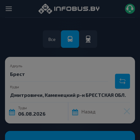
Все
Адкуль
Куды
Туды
Назад