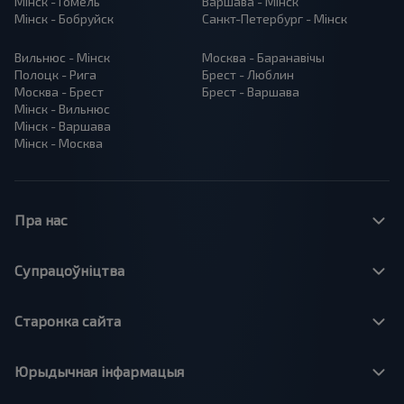
Мінск - Гомель
Варшава - Мінск
Мінск - Бобруйск
Санкт-Петербург - Мінск
Вильнюс - Мінск
Москва - Баранавiчы
Полоцк - Рига
Брест - Люблин
Москва - Брест
Брест - Варшава
Мінск - Вильнюс
Мінск - Варшава
Мінск - Москва
Пра нас
Супрацоўніцтва
Старонка сайта
Юрыдычная інфармацыя