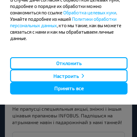
Купіць
подробнее о порядке их обработки можно
Видомля, Каменецкий р-н БРЕСТСКАЯ ОБЛ.
ознакомиться по ссылке
Обработка целевых куки
.
Узнайте подробнее из нашей
Политики обработки
Брест
персональных данных
, кто мы такие, как вы можете
Купіць
связаться с нами и как мы обрабатываем личные
Каменец
данные.
Отклонить
Жадаеце
Настроить
падарожнічаць
Принять все
танней?
Не прапусці спецыяльныя акцыі, зніжкі і іншыя
цікавыя прапановы INFOBUS. Падпішыся на
атрыманне навін і падарожнічай з намі танней!