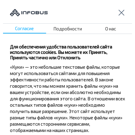
Подписаться
Вопрос - Ответ
Согласие
Подробности
О нас
Для обеспечения удобства пользователей сайта
используются cookies. Вы можете их Принять,
Как можно забронировать билеты на
Принять частично или Отклонить
рейс Гомель Ав, ГОМЕЛЬ ГОМЕЛЬСКАЯ
«Куки» — это небольшие текстовые файлы, которые
ОБЛ. Беларусь-Широкое, поворот,
могут использоваться сайтами для повышения
Буда-Кошелевский р-н ГОМЕЛЬСКАЯ
эффективности работы пользователей. В законе
ОБЛ.?
говорится, что мы можем хранить файлы «куки» на
вашем устройстве, если они абсолютно необходимы
для функционирования этого сайта. В отношении всех
остальных типов файлов «куки» необходимо
получить ваше разрешение. Этот сайт использует
разные типы файлов «куки». Некоторые файлы «куки»
Существуют ли ограничения на
размещаются сторонними сервисами,
поездки по направлению Гомель Ав,
отображаемыми на наших страницах.