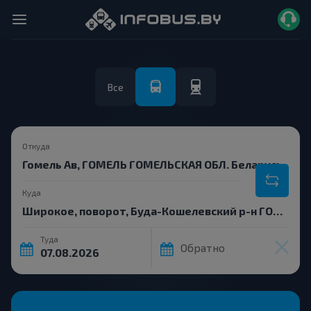
Все
Откуда
Куда
Туда
Обратно