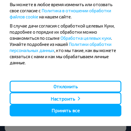
ГОМЕЛЬ ГОМЕЛЬСКАЯ ОБЛ. Беларусь-
Вы можете в любое время изменить или отозвать
Широкое, поворот, Буда-
свое согласие с
Политика в отношении обработки
Кошелевский р-н ГОМЕЛЬСКАЯ ОБЛ.?
файлов cookie
на нашем сайте.
В случае дачи согласия с обработкой целевых Куки,
подробнее о порядке их обработки можно
ознакомиться по ссылке
Обработка целевых куки
.
Узнайте подробнее из нашей
Политики обработки
За сколько времени до поездки
персональных данных
, кто мы такие, как вы можете
искать билеты Гомель Ав, ГОМЕЛЬ
связаться с нами и как мы обрабатываем личные
данные.
ГОМЕЛЬСКАЯ ОБЛ. Беларусь-
Широкое, поворот, Буда-
Кошелевский р-н ГОМЕЛЬСКАЯ ОБЛ.?
Отклонить
Настроить
Принять все
Выгоднее ехать с пересадками или
прямым рейсом?