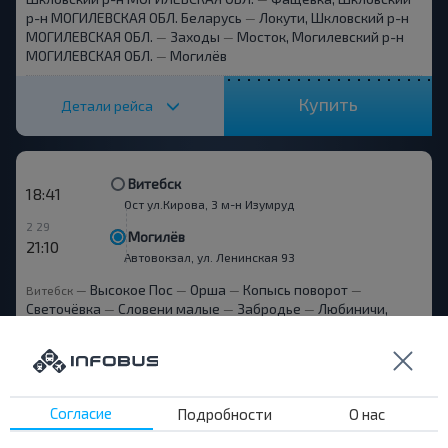
р-н МОГИЛЕВСКАЯ ОБЛ. Беларусь
Локути, Шкловский р-н
—
МОГИЛЕВСКАЯ ОБЛ.
Заходы
Мосток, Могилевский р-н
—
—
МОГИЛЕВСКАЯ ОБЛ.
Могилёв
—
Купить
Детали рейса
Витебск
18:41
Ост ул.Кирова, 3 м-н Изумруд
2 29
Могилёв
21:10
Автовокзал, ул. Ленинская 93
Высокое Пос
Орша
Копысь поворот
Витебск
—
—
—
—
Светочёвка
Словени малые
Забродье
Любиничи,
—
—
—
Шкловский р-н МОГИЛЕВСКАЯ ОБЛ. Беларусь
Княжицы,
—
Шкловский р-н МОГИЛЕВСКАЯ ОБЛ.
Фащевка, Шкловский
—
р-н МОГИЛЕВСКАЯ ОБЛ. Беларусь
Локути, Шкловский р-н
—
МОГИЛЕВСКАЯ ОБЛ.
Заходы
Мосток, Могилевский р-н
—
—
МОГИЛЕВСКАЯ ОБЛ.
Могилёв
—
Согласие
Подробности
О нас