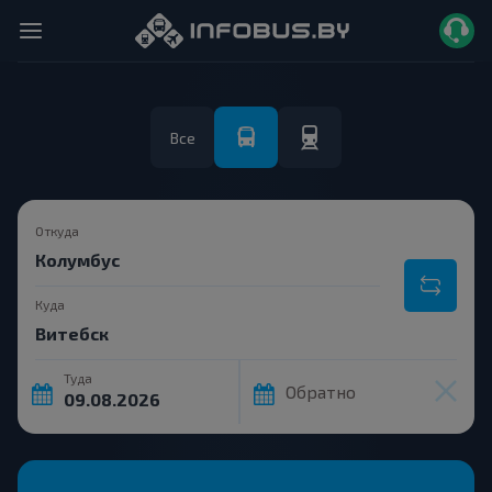
Все
Откуда
Куда
Туда
Обратно