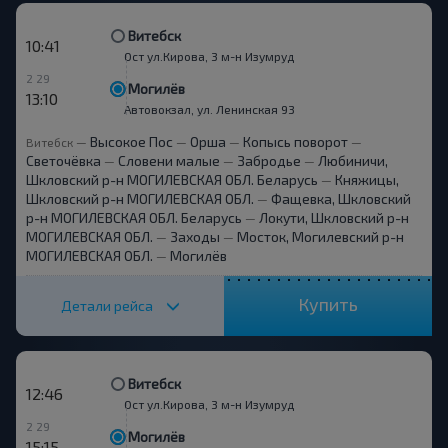
Витебск
10:41
Ост ул.Кирова, 3 м-н Изумруд
2 29
Могилёв
13:10
Автовокзал, ул. Ленинская 93
Высокое Пос
Орша
Копысь поворот
Витебск
—
—
—
—
Светочёвка
Словени малые
Забродье
Любиничи,
—
—
—
Шкловский р-н МОГИЛЕВСКАЯ ОБЛ. Беларусь
Княжицы,
—
Шкловский р-н МОГИЛЕВСКАЯ ОБЛ.
Фащевка, Шкловский
—
р-н МОГИЛЕВСКАЯ ОБЛ. Беларусь
Локути, Шкловский р-н
—
МОГИЛЕВСКАЯ ОБЛ.
Заходы
Мосток, Могилевский р-н
—
—
МОГИЛЕВСКАЯ ОБЛ.
Могилёв
—
Купить
Детали рейса
Витебск
12:46
Ост ул.Кирова, 3 м-н Изумруд
2 29
Могилёв
15:15