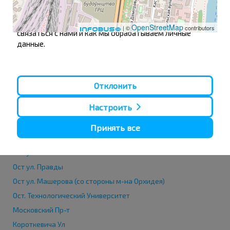
ознакомиться по ссылке
Обработка целевых куки
.
Узнайте подробнее из нашей
Политики обработки
персональных данных
, кто мы такие, как вы можете
OpenStreetMap
| ©
contributors
связаться с нами и как мы обрабатываем личные
данные.
Автовокзал, ул. Космонавтов, 14
Ост ул.Кирова, 3 м-н Изумруд
Отклонить
Свободы Пл.
Настроить
Ост. ул Доватора
Ост. Медуниверситет
Принять все
Ост ул. Людникова
Ост ул.Смоленская
Ост ул. Правды
Ост ул. Машерова (со стороны м-на Орхидея)
Ост. Технологический Университет
Московский Пр-т
Короткевича Ул