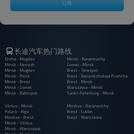
订阅
长途汽车热门路线
Orsha - Mogilev
Minsk - Baranovichy
Minsk - Nesvizh
Gomel - Minsk
Minsk - Mogilev
Brest - Terespol
Minsk - Pinsk
Brest - Bielaviezhskaja Pushcha
Minsk - Brest
Brest - Minsk
Minsk - Gomel
Warszawa - Minsk
Minsk - Babruysk
Sankt-Peterburg - Minsk
Vilnius - Minsk
Moskva - Baranovichy
Polack - Riga
Brest - Lublin
Moskva - Brest
Brest - Warszawa
Minsk - Vilnius
Minsk - Warszawa