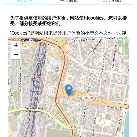
购买
航班详情
为了提供更便利的用户体验，网站使用cookies。您可以接
受、部分接受或拒绝它们
Ost "3 Kirov Street, 3 Izumrud shopping mn a " 在地
图上
"Cookies "是网站用来提升用户体验的小型文本文件。法律
规定，如果本网站的运行绝对必要，我们可以在您的设备
+
上存储 Cookie。对于所有其他类型的 Cookie，必须获得您
的授权。本网站使用不同类型的 cookie。有些 cookie 是由
−
我们网页上显示的第三方服务放置的。
您可以随时更改或撤销
对本网站
Cookie 政策的
同意。
如果您同意处理目标 Cookie，有关我们如何处理这些
Cookie 的详细信息，请参阅 "
处理目标 Cookie "
链接
。
如需了解更多信息，请参阅我们的
《个人数据处理政
策》
、我们是谁、如何联系我们以及我们如何处理个人数
据。
拒绝