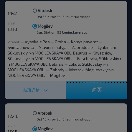
Vitebsk
10:41
Ost "3 Kirov St., 3 Izumrud shopping mn."
2 29
Mogilev
13:10
Bus Station, 93 Leninskaya str.
Vysokaje Pas
Orsha
Kopys pavarot
Vitebsk
—
—
—
—
Svietachowka
Slavieni malyja
Zabroddzie
Lyubinichi,
—
—
—
SGklovskiy r-n MOGILEVSKAYA OBL. Belarus
Knyazhicy,
—
SGklovskiy r-n MOGILEVSKAYA OBL.
Faschevka, SGklovskiy r-
—
n MOGILEVSKAYA OBL. Belarus
Lokuti, SGklovskiy r-n
—
MOGILEVSKAYA OBL.
Zahody
Mostok, Mogilevskiy r-n
—
—
MOGILEVSKAYA OBL.
Mogilev
—
购买
航班详情
Vitebsk
12:46
Ost "3 Kirov St., 3 Izumrud shopping mn."
2 29
Mogilev
15:15