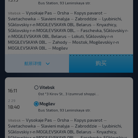
Bus Station, 93 Leninskaya str.
Vysokaje Pas
Orsha
Kopys pavarot
Vitebsk
—
—
—
—
Svietachowka
Slavieni malyja
Zabroddzie
Lyubinichi,
—
—
—
SGklovskiy r-n MOGILEVSKAYA OBL. Belarus
Knyazhicy,
—
SGklovskiy r-n MOGILEVSKAYA OBL.
Faschevka, SGklovskiy r-
—
n MOGILEVSKAYA OBL. Belarus
Lokuti, SGklovskiy r-n
—
MOGILEVSKAYA OBL.
Zahody
Mostok, Mogilevskiy r-n
—
—
MOGILEVSKAYA OBL.
Mogilev
—
购买
航班详情
Vitebsk
16:11
Ost "3 Kirov St., 3 Izumrud shopping mn."
2 29
Mogilev
18:40
Bus Station, 93 Leninskaya str.
Vysokaje Pas
Orsha
Kopys pavarot
Vitebsk
—
—
—
—
Svietachowka
Slavieni malyja
Zabroddzie
Lyubinichi,
—
—
—
SGklovskiy r-n MOGILEVSKAYA OBL. Belarus
Knyazhicy,
—
SGklovskiy r-n MOGILEVSKAYA OBL.
Faschevka, SGklovskiy r-
—