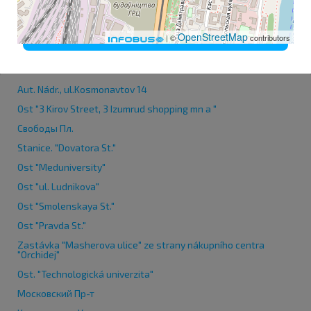
定制
全部接受
OpenStreetMap
| ©
contributors
Aut. Nádr., ul.Kosmonavtov 14
Ost "3 Kirov Street, 3 Izumrud shopping mn a "
Свободы Пл.
Stanice. "Dovatora St."
Ost "Meduniversity"
Ost "ul. Ludnikova"
Ost "Smolenskaya St."
Ost "Pravda St."
Zastávka "Masherova ulice" ze strany nákupního centra
"Orchidej"
Ost. "Technologická univerzita"
Московский Пр-т