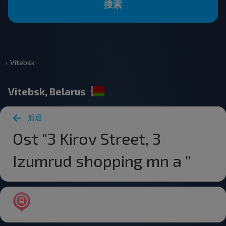
搜索
Vitebsk
Vitebsk, Belarus
后退
Ost "3 Kirov Street, 3
Izumrud shopping mn a "