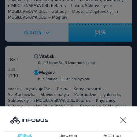
n MOGILEVSKAYA OBL. Belarus
Lokuti, SGklovskiy r-n
—
MOGILEVSKAYA OBL.
Zahody
Mostok, Mogilevskiy r-n
—
—
MOGILEVSKAYA OBL.
Mogilev
—
购买
航班详情
Vitebsk
18:41
Ost "3 Kirov St., 3 Izumrud shopping mn."
2 29
Mogilev
21:10
Bus Station, 93 Leninskaya str.
Vysokaje Pas
Orsha
Kopys pavarot
Vitebsk
—
—
—
—
Svietachowka
Slavieni malyja
Zabroddzie
Lyubinichi,
—
—
—
SGklovskiy r-n MOGILEVSKAYA OBL. Belarus
Knyazhicy,
—
SGklovskiy r-n MOGILEVSKAYA OBL.
Faschevka, SGklovskiy r-
—
n MOGILEVSKAYA OBL. Belarus
Lokuti, SGklovskiy r-n
—
MOGILEVSKAYA OBL.
Zahody
Mostok, Mogilevskiy r-n
—
—
MOGILEVSKAYA OBL.
Mogilev
—
同意书
详细信息
关于我们