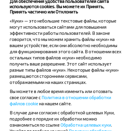
Цыкуны-3
Для обеспечения удобства пользователей сайта
используются cookies. Вы можете их Принять,
Цыкуны
Принять частично или Отклонить
«Куки» — это небольшие текстовые файлы, которые
могут использоваться сайтами для повышения
эффективности работы пользователей. В законе
говорится, что мы можем хранить файлы «куки» на
вашем устройстве, если они абсолютно необходимы
для функционирования этого сайта. В отношении всех
Хотите
остальных типов файлов «куки» необходимо
путешествовать
получить ваше разрешение. Этот сайт использует
разные типы файлов «куки». Некоторые файлы «куки»
дешевле?
размещаются сторонними сервисами,
отображаемыми на наших страницах.
Не пропусти специальные акции, скидки и
Вы можете в любое время изменить или отозвать
другие интересные предложения INFOBUS.
свое согласие с
Политика в отношении обработки
Подпишись на получение новостей и
файлов cookie
на нашем сайте.
путешествуй с нами дешевле!
В случае дачи согласия с обработкой целевых Куки,
подробнее о порядке их обработки можно
ознакомиться по ссылке
Обработка целевых куки
.