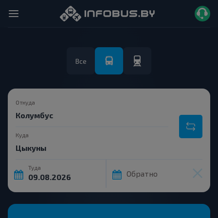
Все
Откуда
Куда
Туда
Обратно