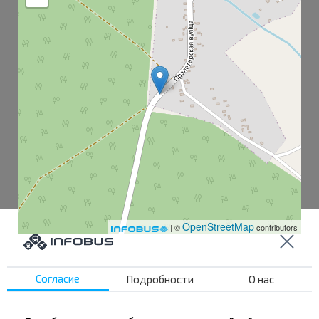
OpenStreetMap
| ©
contributors
Согласие
Подробности
О нас
Цыкуны-1
Цыкуны-2