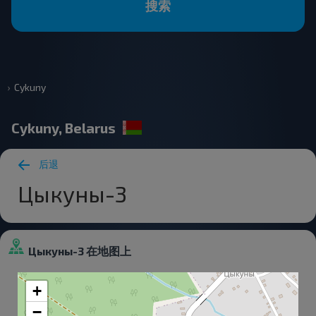
搜索
Cykuny
Cykuny, Belarus
后退
Цыкуны-3
Цыкуны-3 在地图上
+
−