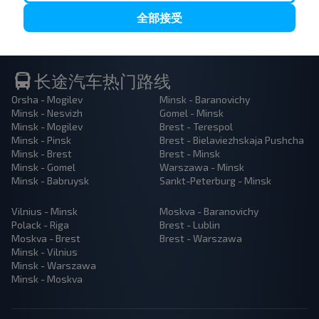
全部接受
长途汽车热门路线
Orsha - Mogilev
Minsk - Baranovichy
Minsk - Nesvizh
Gomel - Minsk
Minsk - Mogilev
Brest - Terespol
Minsk - Pinsk
Brest - Bielaviezhskaja Pushcha
Minsk - Brest
Brest - Minsk
Minsk - Gomel
Warszawa - Minsk
Minsk - Babruysk
Sankt-Peterburg - Minsk
Vilnius - Minsk
Moskva - Baranovichy
Polack - Riga
Brest - Lublin
Moskva - Brest
Brest - Warszawa
Minsk - Vilnius
Minsk - Warszawa
Minsk - Moskva