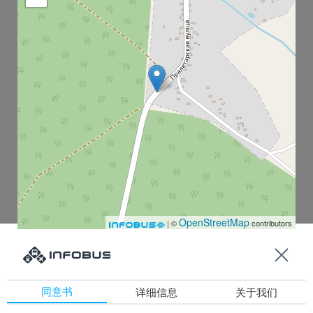
OpenStreetMap
| ©
contributors
Цыкуны-1
同意书
详细信息
关于我们
Цыкуны-2