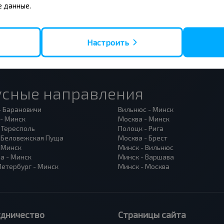
 данные.
Настроить
усные направления
- Барановичи
Вильнюс - Минск
 - Минск
Москва - Минск
 Тересполь
Полоцк - Рига
- Беловежская Пуща
Москва - Брест
- Минск
Минск - Вильнюс
а - Минск
Минск - Варшава
Петербург - Минск
Минск - Москва
удничество
Страницы сайта