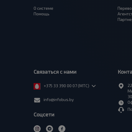
О системе
Перево
Помощь
Агентс
Партне
Связаться с нами
Конт
22
+375 33 390 00 07 (МТС)
Ми
30
info@infobus.by
Оф
П
Соцсети