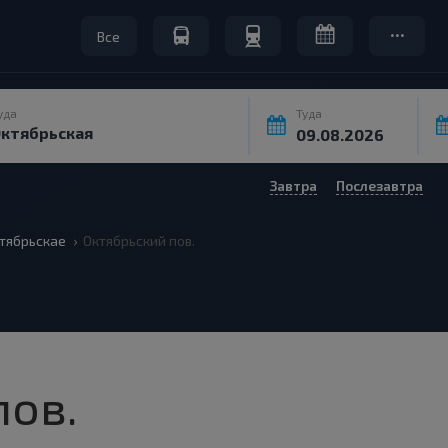
Все
уда
Туда
Завтра
Послезавтра
тябрьскае
Октябрьский пов.
пов.