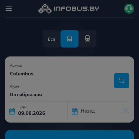
Все
Адкуль
Куды
Туды
Назад