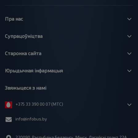
Пра нас
Супрацоўніцтва
Старонка сайта
Юрыдычная інфармацыя
Звяжыцеся з намі
+375 33 390 00 07 (МТС)
info@infobus.by
220090, Рэспубліка Беларусь, Мінск, Лагойскі тракт 22A,