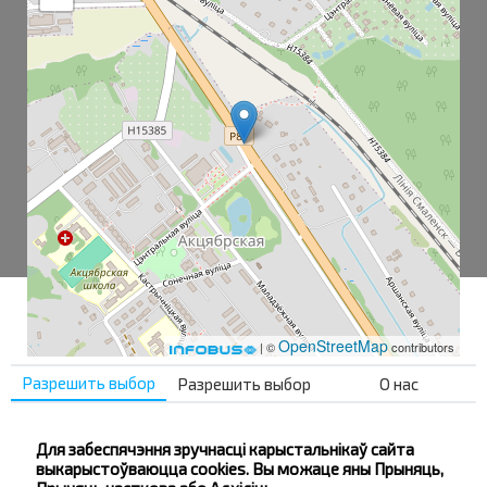
OpenStreetMap
| ©
contributors
Разрешить выбор
Разрешить выбор
О нас
Октябрьский
Для забеспячэння зручнасці карыстальнікаў сайта
Октябрьский пов.
выкарыстоўваюцца cookies. Вы можаце яны Прыняць,