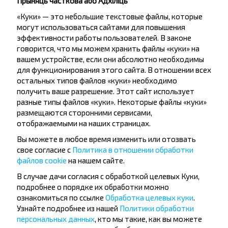
Прыняць часткова або Адхіліць
«Куки» — это небольшие текстовые файлы, которые
могут использоваться сайтами для повышения
эффективности работы пользователей. В законе
говорится, что мы можем хранить файлы «куки» на
вашем устройстве, если они абсолютно необходимы
Жадаеце
для функционирования этого сайта. В отношении всех
остальных типов файлов «куки» необходимо
падарожнічаць
получить ваше разрешение. Этот сайт использует
танней?
разные типы файлов «куки». Некоторые файлы «куки»
размещаются сторонними сервисами,
Не прапусці спецыяльныя акцыі, зніжкі і іншыя
отображаемыми на наших страницах.
цікавыя прапановы INFOBUS. Падпішыся на
Вы можете в любое время изменить или отозвать
атрыманне навін і падарожнічай з намі танней!
свое согласие с
Политика в отношении обработки
файлов cookie
на нашем сайте.
В случае дачи согласия с обработкой целевых Куки,
подробнее о порядке их обработки можно
ознакомиться по ссылке
Обработка целевых куки
.
Падпісацц
Узнайте подробнее из нашей
Политики обработки
персональных данных
, кто мы такие, как вы можете