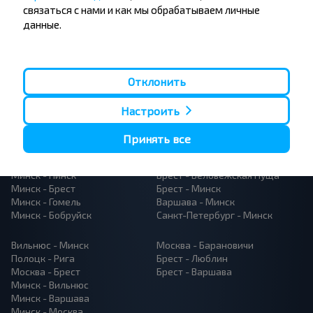
связаться с нами и как мы обрабатываем личные
данные.
Отклонить
Популярные автобусные
Настроить
направления
Орша - Могилёв
Минск - Барановичи
Принять все
Минск - Несвиж
Гомель - Минск
Минск - Могилёв
Брест - Тересполь
Минск - Пинск
Брест - Беловежская Пуща
Минск - Брест
Брест - Минск
Минск - Гомель
Варшава - Минск
Минск - Бобруйск
Санкт-Петербург - Минск
Вильнюс - Минск
Москва - Барановичи
Полоцк - Рига
Брест - Люблин
Москва - Брест
Брест - Варшава
Минск - Вильнюс
Минск - Варшава
Минск - Москва