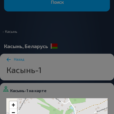
Поиск
Касынь
Касынь, Беларусь
Назад
Касынь-1
Касынь-1 на карте
+
−