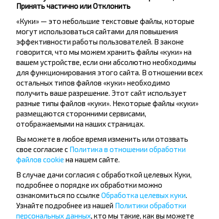
Принять частично или Отклонить
«Куки» — это небольшие текстовые файлы, которые
могут использоваться сайтами для повышения
эффективности работы пользователей. В законе
говорится, что мы можем хранить файлы «куки» на
Хотите
вашем устройстве, если они абсолютно необходимы
для функционирования этого сайта. В отношении всех
путешествовать
остальных типов файлов «куки» необходимо
получить ваше разрешение. Этот сайт использует
дешевле?
разные типы файлов «куки». Некоторые файлы «куки»
размещаются сторонними сервисами,
Не пропусти специальные акции, скидки и
отображаемыми на наших страницах.
другие интересные предложения INFOBUS.
Вы можете в любое время изменить или отозвать
Подпишись на получение новостей и
свое согласие с
Политика в отношении обработки
путешествуй с нами дешевле!
файлов cookie
на нашем сайте.
В случае дачи согласия с обработкой целевых Куки,
подробнее о порядке их обработки можно
ознакомиться по ссылке
Обработка целевых куки
.
Узнайте подробнее из нашей
Политики обработки
Подписаться
персональных данных
, кто мы такие, как вы можете