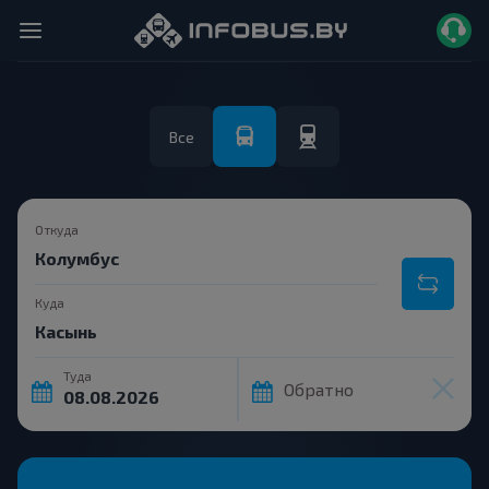
Все
Откуда
Куда
Туда
Обратно