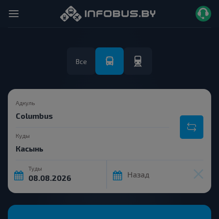
Все
Адкуль
Куды
Туды
Назад