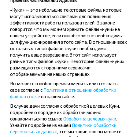
Прыняць часткова або Адхіліць
«Куки» — это небольшие текстовые файлы, которые
могут использоваться сайтами для повышения
эффективности работы пользователей. В законе
говорится, что мы можем хранить файлы «куки» на
вашем устройстве, если они абсолютно необходимы
Жадаеце
для функционирования этого сайта. В отношении всех
остальных типов файлов «куки» необходимо
падарожнічаць
получить ваше разрешение. Этот сайт использует
танней?
разные типы файлов «куки». Некоторые файлы «куки»
размещаются сторонними сервисами,
Не прапусці спецыяльныя акцыі, зніжкі і іншыя
отображаемыми на наших страницах.
цікавыя прапановы INFOBUS. Падпішыся на
Вы можете в любое время изменить или отозвать
атрыманне навін і падарожнічай з намі танней!
свое согласие с
Политика в отношении обработки
файлов cookie
на нашем сайте.
В случае дачи согласия с обработкой целевых Куки,
подробнее о порядке их обработки можно
ознакомиться по ссылке
Обработка целевых куки
.
Падпісацц
Узнайте подробнее из нашей
Политики обработки
персональных данных
, кто мы такие, как вы можете