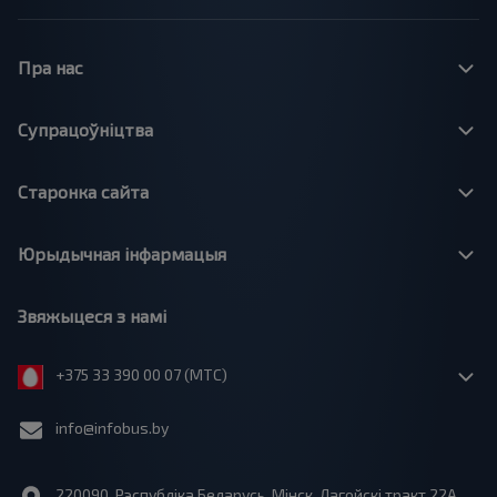
Пра нас
Супрацоўніцтва
Старонка сайта
Юрыдычная інфармацыя
Звяжыцеся з намі
+375 33 390 00 07 (МТС)
info@infobus.by
220090, Рэспубліка Беларусь, Мінск, Лагойскі тракт 22A,