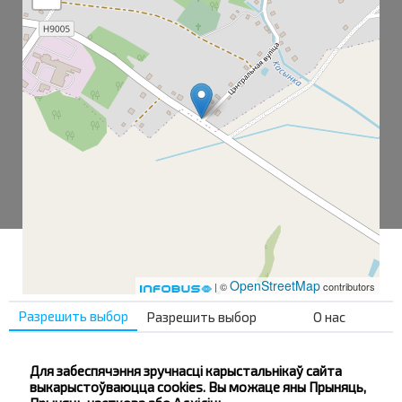
OpenStreetMap
| ©
contributors
Разрешить выбор
Разрешить выбор
О нас
Касынь-1
Для забеспячэння зручнасці карыстальнікаў сайта
Касынь-2
выкарыстоўваюцца cookies. Вы можаце яны Прыняць,