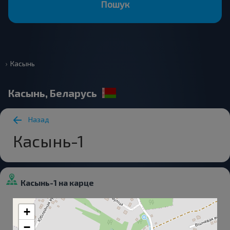
Пошук
Касынь
Касынь, Беларусь
Назад
Касынь-1
Касынь-1 на карце
+
−