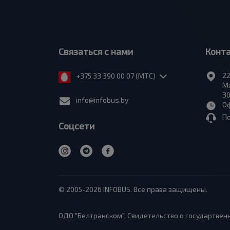
Связаться с нами
Конт
22
+375 33 390 00 07 (МТС)
Ми
30
info@infobus.by
Оф
П
Соцсети
© 2005-2026 INFOBUS. Все права защищены.
ОДО "Белтранском", Свидетельство о государтвенн