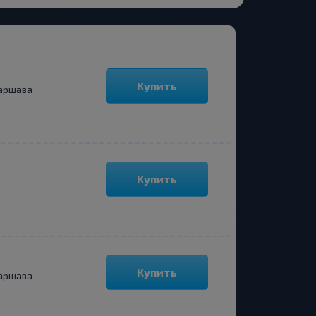
Купить
аршава
Купить
Купить
аршава