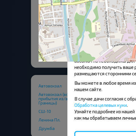
Согласие
Для обеспечения удобства п
Отклонить
«Куки» — это небольшие те
работы пользователей. В зак
абсолютно необходимы для ф
необходимо получить ваше р
размещаются сторонними се
Вы можете в любое время из
Автовокзал
нашем сайте.
Автовокзал (возможны задержки отправления и
В случае дачи согласия с о
прибытия из/в г.Слоним из-за прохождения
Границы)
Обработка целевых куки
.
Узнайте подробнее из нашей
СШ-10
как мы обрабатываем личные
Ленина Пл.
Дружба