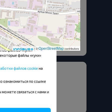
О нас
ь, Принять частично или
вышения эффективности
стройстве, если они
OpenStreetMap
| ©
contributors
пов файлов «куки»
Некоторые файлы «куки»
аботки файлов cookie
на
кзал
нотеатр Мир
но ознакомиться по ссылке
ависимости Пр-т
вы можете связаться с нами и
газин Спутник