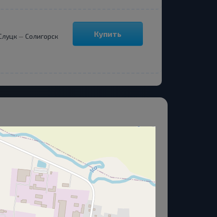
Купить
Слуцк
Солигорск
—