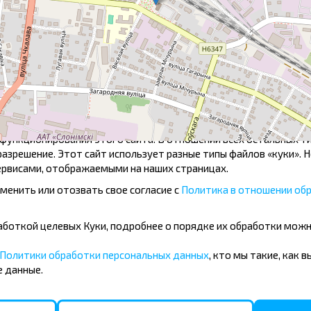
Подробности
ользователей сайта используются cookies. Вы можете их Принят
кстовые файлы, которые могут использоваться сайтами для по
оне говорится, что мы можем хранить файлы «куки» на вашем у
ункционирования этого сайта. В отношении всех остальных ти
азрешение. Этот сайт использует разные типы файлов «куки». 
рвисами, отображаемыми на наших страницах.
менить или отозвать свое согласие с
Политика в отношении обр
Больница
Во
Микрорайон КБЗ
Ки
бработкой целевых Куки, подробнее о порядке их обработки мож
Звездная ул.
Нез
Политики обработки персональных данных
, кто мы такие, как 
Кленовая ул.
Ма
 данные.
Детская поликлиника