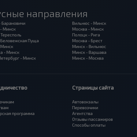
усные направления
- Барановичи
Вильнюс - Минск
 - Минск
Москва - Минск
 Тересполь
Полоцк - Рига
- Беловежская Пуща
Москва - Брест
- Минск
Минск - Вильнюс
а - Минск
Минск - Варшава
Петербург - Минск
Минск - Москва
удничество
Страницы сайта
зчикам
Автовокзалы
твам
Перевозчики
рская программа
Агентства
Отзывы пассажиров
Способы оплаты