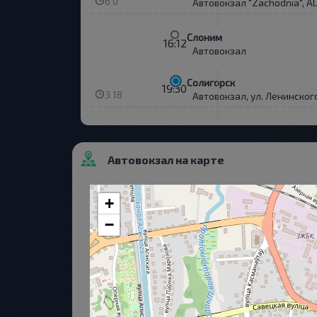
6 0
Автовокзал "Zachodnia", Al.
Слоним
16:12
Автовокзал
Солигорск
19:30
3 18
Автовокзал, ул. Ленинског
Автовокзал на карте
+
−