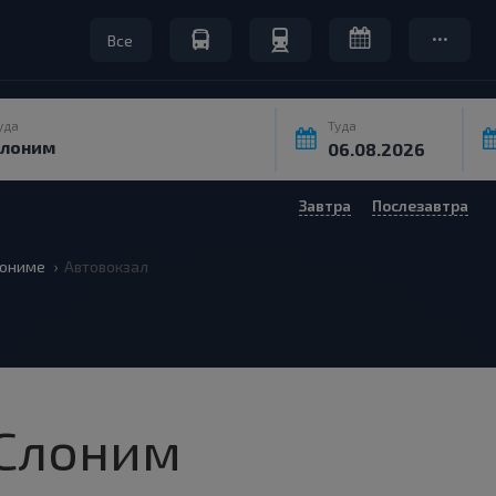
Все
уда
Туда
Завтра
Послезавтра
ониме
Автовокзал
 Слоним