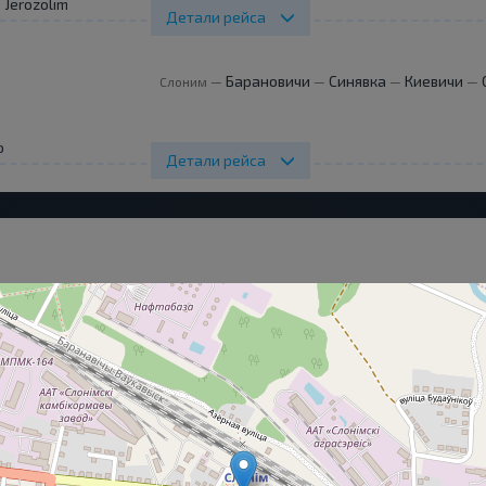
 Jerozolimskie 144
Детали рейса
Барановичи
Синявка
Киевичи
Слоним
—
—
—
—
о
Детали рейса