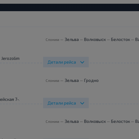
Зельва
Волковыск
Белосток
В
Слоним
—
—
—
—
 Jerozolimskie 144
Детали рейса
Зельва
Гродно
Слоним
—
—
ейская 7-А
Детали рейса
Зельва
Волковыск
Белосток
В
Слоним
—
—
—
—