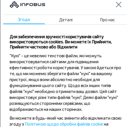
Бажаєте
подорожувати
Згода
Деталі
Про нас
дешевше?
Для забезпечення зручності користувачів сайту
Не пропусти акції, знижки та спеціальні
використовуються cookies. Ви можете їх Прийняти,
пропозиції, INFOBUS. Підпишись на розсилку та
Прийняти частково або Відхилити
подорожуй з нами дешевше!
"Кукі" - це невеликі текстові файли, які можуть
використовуватися сайтами для підвищення
ефективності роботи користувачів. У законі йдеться про
те, що ми можемо зберігати файли "кукі" на вашому
пристрої, якщо вони абсолютно необхідні для
Підписатися
функціонування цього сайту. Щодо всіх інших типів
файлів "кукі" необхідно отримати ваш дозвіл. Цей сайт
використовує різні типи файлів "кукі". Деякі файли "кукі"
розміщуються сторонніми сервісами, що
відображаються на наших сторінках.
Ви можете в будь-який час змінити або відкликати свою
згоду з
Політикою щодо обробки файлів cookie
на