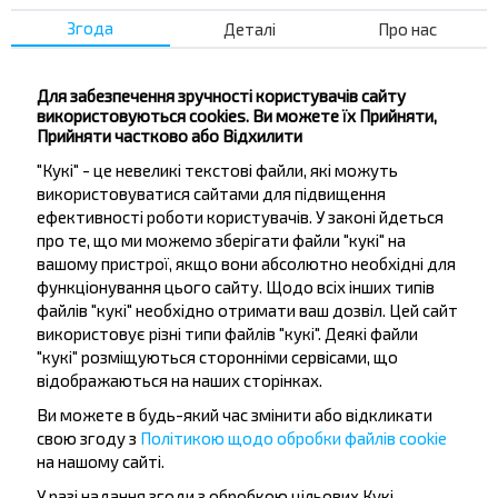
Купити
Згода
Деталі
Про нас
Для забезпечення зручності користувачів сайту
Валерьяны
17:25
використовуються cookies. Ви можете їх Прийняти,
Прийняти частково або Відхилити
18:12
Мінськ
"Кукі" - це невеликі текстові файли, які можуть
Купити
використовуватися сайтами для підвищення
ефективності роботи користувачів. У законі йдеться
про те, що ми можемо зберігати файли "кукі" на
вашому пристрої, якщо вони абсолютно необхідні для
Показати ще
функціонування цього сайту. Щодо всіх інших типів
файлів "кукі" необхідно отримати ваш дозвіл. Цей сайт
використовує різні типи файлів "кукі". Деякі файли
"кукі" розміщуються сторонніми сервісами, що
відображаються на наших сторінках.
Ви можете в будь-який час змінити або відкликати
свою згоду з
Політикою щодо обробки файлів cookie
на нашому сайті.
У разі надання згоди з обробкою цільових Кукі,