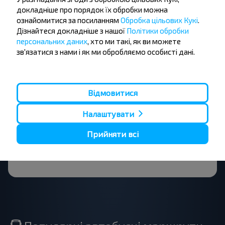
Бажаєте
докладніше про порядок їх обробки можна
ознайомитися за посиланням
Обробка цільових Кукі
.
подорожувати
Дізнайтеся докладніше з нашої
Політики обробки
персональних даних
, хто ми такі, як ви можете
дешевше?
зв'язатися з нами і як ми обробляємо особисті дані.
Не пропусти акції, знижки та спеціальні
пропозиції, INFOBUS. Підпишись на розсилку та
подорожуй з нами дешевше!
Відмовитися
Налаштувати
Прийняти всі
Підписатися