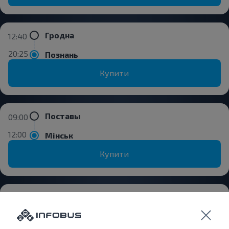
Гродна
12:40
20:25
Познань
Купити
Поставы
09:00
12:00
Мінськ
Купити
Вітебськ
17:40
19:22
Ушачі