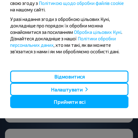
свою згоду з
Політикою щодо обробки файлів cookie
Підписатися
на нашому сайті.
У разі надання згоди з обробкою цільових Кукі,
докладніше про порядок їх обробки можна
Питання - відповідь
ознайомитися за посиланням
Обробка цільових Кукі
.
Дізнайтеся докладніше з нашої
Політики обробки
персональних даних
, хто ми такі, як ви можете
зв'язатися з нами і як ми обробляємо особисті дані.
Як можна придбати квиток на
автобус Слуцьк-Барановичі?
Відмовитися
Налаштувати
Існують чи існують якісь обмеження
Прийняти всі
на поїздку?