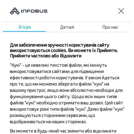
Слуцк
Купити
Городище
Згода
Деталі
Про нас
Для забезпечення зручності користувачів сайту
використовуються cookies. Ви можете їх Прийняти,
Бажаєте
Прийняти частково або Відхилити
"Кукі" - це невеликі текстові файли, які можуть
подорожувати
використовуватися сайтами для підвищення
дешевше?
ефективності роботи користувачів. У законі йдеться
про те, що ми можемо зберігати файли "кукі" на
Не пропусти акції, знижки та спеціальні
вашому пристрої, якщо вони абсолютно необхідні для
пропозиції, INFOBUS. Підпишись на розсилку та
функціонування цього сайту. Щодо всіх інших типів
файлів "кукі" необхідно отримати ваш дозвіл. Цей сайт
подорожуй з нами дешевше!
використовує різні типи файлів "кукі". Деякі файли "кукі"
розміщуються сторонніми сервісами, що
відображаються на наших сторінках.
Ви можете в будь-який час змінити або відкликати