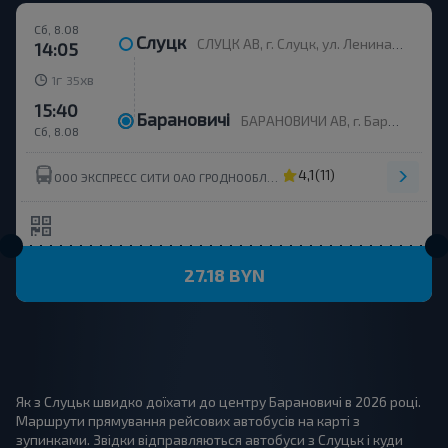
Сб, 8.08
Слуцк
СЛУЦК АВ, г. Слуцк, ул. Ленина, 90
14:05
г
хв
1
35
15:40
Барановичі
БАРАНОВИЧИ АВ, г. Барановичи, ул. Фроленкова 40, Беларусь
Сб, 8.08
4,1
(11)
ООО ЭКСПРЕСС СИТИ ОАО ГРОДНООБЛАВТОТРАНС
27.18 BYN
Як з Слуцьк швидко доїхати до центру Барановичі в 2026 році.
Маршрути прямування рейсових автобусів на карті з
зупинками. Звідки відправляються автобуси з Слуцьк і куди