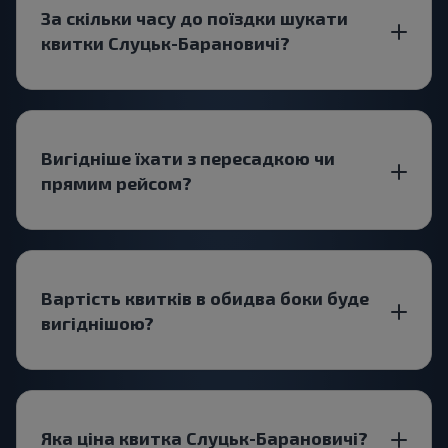
За скільки часу до поїздки шукати
квитки Слуцьк-Барановичі?
Вигідніше їхати з пересадкою чи
прямим рейсом?
Вартість квитків в обидва боки буде
вигіднішою?
Яка ціна квитка Слуцьк-Барановичі?