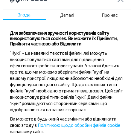
Згода
Деталі
Про нас
Бажаєте
подорожувати
Для забезпечення зручності користувачів сайту
використовуються cookies. Ви можете їх Прийняти,
дешевше?
Прийняти частково або Відхилити
"Кукі" - це невеликі текстові файли, які можуть
Не пропусти акції, знижки та спеціальні
використовуватися сайтами для підвищення
пропозиції, INFOBUS. Підпишись на розсилку та
ефективності роботи користувачів. У законі йдеться
подорожуй з нами дешевше!
про те, що ми можемо зберігати файли "кукі" на
вашому пристрої, якщо вони абсолютно необхідні для
функціонування цього сайту. Щодо всіх інших типів
файлів "кукі" необхідно отримати ваш дозвіл. Цей сайт
використовує різні типи файлів "кукі". Деякі файли
Підписатися
"кукі" розміщуються сторонніми сервісами, що
відображаються на наших сторінках.
Ви можете в будь-який час змінити або відкликати
свою згоду з
Політикою щодо обробки файлів cookie
на нашому сайті.