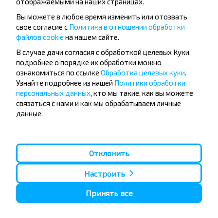
отображаемыми на наших страницах.
Вы можете в любое время изменить или отозвать
свое согласие с
Политика в отношении обработки
файлов cookie
на нашем сайте.
Папулярныя аўтобусныя
В случае дачи согласия с обработкой целевых Куки,
напрамкі
подробнее о порядке их обработки можно
Орша - Могилёв
Мінск - Баранавiчы
ознакомиться по ссылке
Обработка целевых куки
.
Мінск - Несвиж
Гомель - Мінск
Узнайте подробнее из нашей
Политики обработки
Мінск - Могилёв
Брест - Тересполь
персональных данных
, кто мы такие, как вы можете
Мінск - Пинск
Брест - Беловежская Пуща
связаться с нами и как мы обрабатываем личные
Мінск - Брест
Брест - Мінск
данные.
Мінск - Гомель
Варшава - Мінск
Мінск - Бобруйск
Санкт-Петербург - Мінск
Вильнюс - Мінск
Москва - Баранавiчы
Отклонить
Полоцк - Рига
Брест - Люблин
Москва - Брест
Брест - Варшава
Настроить
Мінск - Вильнюс
Мінск - Варшава
Мінск - Москва
Принять все