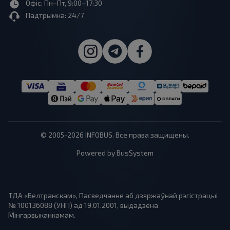
Офіс: Пн–Пт, 9:00–17:30
Падтрымка: 24/7
© 2005-2026 INFOBUS. Все права защищены.
Powered by BusSystem
ТДА «Белтранскам», Пасведчанне аб дзяржаўнай рэгістрацыі
№ 100136088 (УНП) ад 19.01.2001, выдадзена
Мінгарвыканкамам.