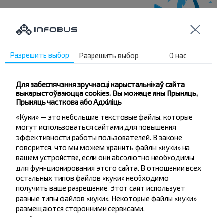
Жадаеце
Разрешить выбор
Разрешить выбор
О нас
падарожнічаць
танней?
Для забеспячэння зручнасці карыстальнікаў сайта
выкарыстоўваюцца cookies. Вы можаце яны Прыняць,
Прыняць часткова або Адхіліць
Не прапусці спецыяльныя акцыі, зніжкі і іншыя
цікавыя прапановы INFOBUS. Падпішыся на
«Куки» — это небольшие текстовые файлы, которые
атрыманне навін і падарожнічай з намі танней!
могут использоваться сайтами для повышения
эффективности работы пользователей. В законе
говорится, что мы можем хранить файлы «куки» на
вашем устройстве, если они абсолютно необходимы
для функционирования этого сайта. В отношении всех
остальных типов файлов «куки» необходимо
Падпісацц
получить ваше разрешение. Этот сайт использует
разные типы файлов «куки». Некоторые файлы «куки»
размещаются сторонними сервисами,