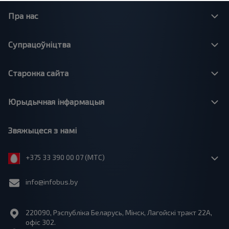
Пра нас
Супрацоўніцтва
Старонка сайта
Юрыдычная інфармацыя
Звяжыцеся з намі
+375 33 390 00 07 (МТС)
info@infobus.by
220090, Рэспубліка Беларусь, Мінск, Лагойскі тракт 22A,
офіс 302.