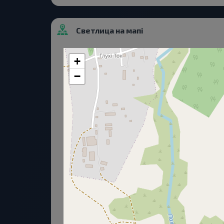
Светлица на мапі
+
−