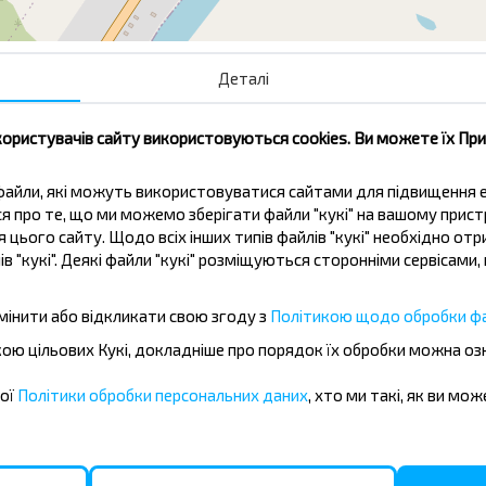
Деталі
Светлица-1
користувачів сайту використовуються cookies. Ви можете їх Пр
ві файли, які можуть використовуватися сайтами для підвищення
ься про те, що ми можемо зберігати файли "кукі" на вашому прис
 цього сайту. Щодо всіх інших типів файлів "кукі" необхідно отр
ів "кукі". Деякі файли "кукі" розміщуються сторонніми сервісам
жувати дешевше?
мінити або відкликати свою згоду з
Політикою щодо обробки фа
іальні пропозиції, INFOBUS. Підпишись
бкою цільових Кукі, докладніше про порядок їх обробки можна о
 дешевше!
шої
Політики обробки персональних даних
, хто ми такі, як ви мож
Підписатися