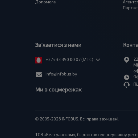
Допомога
Агентс
Партне
Зв'язатися з нами
Конт
22
+375 33 390 00 07 (МТС)
Мі
оф
info@infobus.by
Оф
Пі
Ми в соцмережах
© 2005-2026 INFOBUS. Всі права захищені.
ТОВ «Белтранском», Свідоцтво про державну реєстр