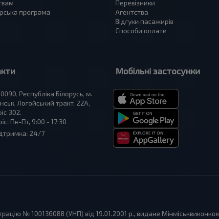
твам
Перевізники
рська програма
Агентства
Відгуки пасажирів
Способи оплати
акти
Мобільні застосунки
0090, Республіка Білорусь, м.
нськ, Логойський тракт, 22А,
іс 302.
іс: Пн-Пт, 9:00 - 17:30
дтримка: 24/7
ацію № 100136088 (УНП) від 19.01.2001 р., видане Мінміськвиконко