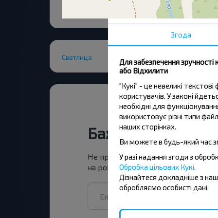
Згода
Светлица
Для забезпечення зручності 
або Відхилити
"Кукі" - це невеликі тексто
користувачів. У законі йдет
необхідні для функціонування
використовує різні типи файл
наших сторінках.
Бажаєте подоро
Ви можете в будь-який час з
Не пропусти акції, знижки та спец
У разі надання згоди з обро
Обробка цільових Кукі
.
на розсилку та подорожуй з нами
Дізнайтеся докладніше з на
обробляємо особисті дані.