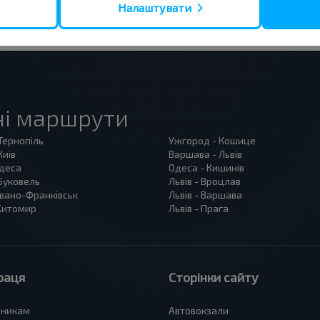
Налаштувати
ні маршрути
 Тернопіль
Ужгород - Кошице
Київ
Варшава - Львів
Одеса
Одеса - Кишинів
 Буковель
Львів - Вроцлав
 Івано-Франківськ
Львів - Варшава
 Житомир
Львів - Прага
раця
Сторінки сайту
зникам
Автовокзали