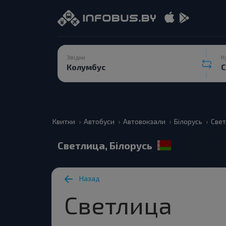
Звідки
К
Квитки
Автобуси
Автовокзали
Білорусь
Свет
Светлица, Білорусь
Назад
Светлица