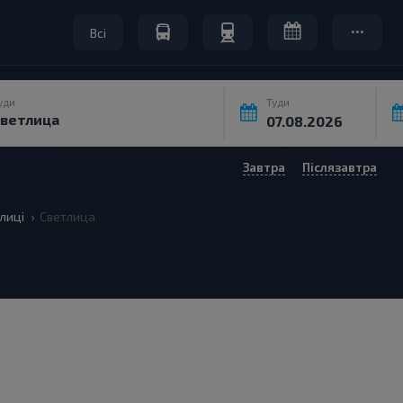
Всі
уди
Туди
Завтра
Післязавтра
лиці
Светлица