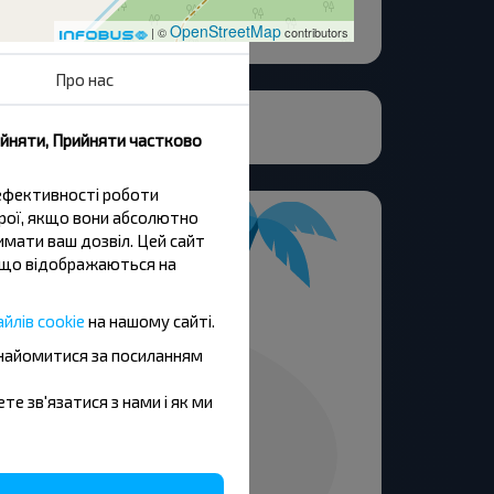
OpenStreetMap
| ©
contributors
Про нас
ийняти, Прийняти частково
 ефективності роботи
трої, якщо вони абсолютно
имати ваш дозвіл. Цей сайт
и, що відображаються на
йлів cookie
на нашому сайті.
знайомитися за посиланням
ете зв'язатися з нами і як ми