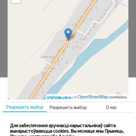
OpenStreetMap
| ©
contributors
Разрешить выбор
Разрешить выбор
О нас
Светлица
Для забеспячэння зручнасці карыстальнікаў сайта
Светлица-1
выкарыстоўваюцца cookies. Вы можаце яны Прыняць,