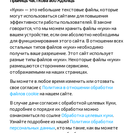
Прыняць часткова або Адхіліць
«Куки» — это небольшие текстовые файлы, которые
могут использоваться сайтами для повышения
эффективности работы пользователей. В законе
говорится, что мы можем хранить файлы «куки» на
вашем устройстве, если они абсолютно необходимы
Жадаеце
для функционирования этого сайта. В отношении всех
остальных типов файлов «куки» необходимо
падарожнічаць
получить ваше разрешение. Этот сайт использует
танней?
разные типы файлов «куки». Некоторые файлы «куки»
размещаются сторонними сервисами,
Не прапусці спецыяльныя акцыі, зніжкі і іншыя
отображаемыми на наших страницах.
цікавыя прапановы INFOBUS. Падпішыся на
Вы можете в любое время изменить или отозвать
атрыманне навін і падарожнічай з намі танней!
свое согласие с
Политика в отношении обработки
файлов cookie
на нашем сайте.
В случае дачи согласия с обработкой целевых Куки,
подробнее о порядке их обработки можно
ознакомиться по ссылке
Обработка целевых куки
.
Падпісацц
Узнайте подробнее из нашей
Политики обработки
персональных данных
, кто мы такие, как вы можете