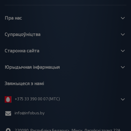
Пра нас
Супрацоўніцтва
Старонка сайта
Юрыдычная інфармацыя
Звяжыцеся з намі
+375 33 390 00 07 (МТС)
info@infobus.by
220090, Рэспубліка Беларусь, Мінск, Лагойскі тракт 22A,