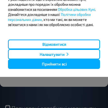
Бажаєте
докладніше про порядок їх обробки можна
ознайомитися за посиланням
Обробка цільових Кукі
.
подорожувати
Дізнайтеся докладніше з нашої
Політики обробки
дешевше?
персональних даних
, хто ми такі, як ви можете
зв'язатися з нами і як ми обробляємо особисті дані.
Не пропусти акції, знижки та спеціальні
пропозиції, INFOBUS. Підпишись на розсилку та
подорожуй з нами дешевше!
Відмовитися
Налаштувати
Прийняти всі
Підписатися