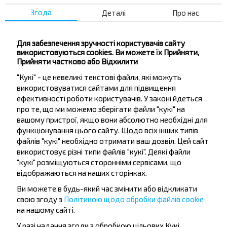
Солнечная
Згода
Деталі
Про нас
Полевая
Спортивная
Для забезпечення зручності користувачів сайту
Молодежная
використовуються cookies. Ви можете їх Прийняти,
Гвардейская
Прийняти частково або Відхилити
Дружная
"Кукі" - це невеликі текстові файли, які можуть
Центральная
використовуватися сайтами для підвищення
ефективності роботи користувачів. У законі йдеться
Аэродромная
про те, що ми можемо зберігати файли "кукі" на
Жодинская
вашому пристрої, якщо вони абсолютно необхідні для
Лесная
функціонування цього сайту. Щодо всіх інших типів
файлів "кукі" необхідно отримати ваш дозвіл. Цей сайт
Дружная
використовує різні типи файлів "кукі". Деякі файли
Соколиный Край
"кукі" розміщуються сторонніми сервісами, що
відображаються на наших сторінках.
Ви можете в будь-який час змінити або відкликати
свою згоду з
Політикою щодо обробки файлів cookie
на нашому сайті.
У разі надання згоди з обробкою цільових Кукі,