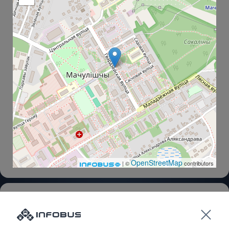
OpenStreetMap
| ©
contributors
Мачулищи
Связистов