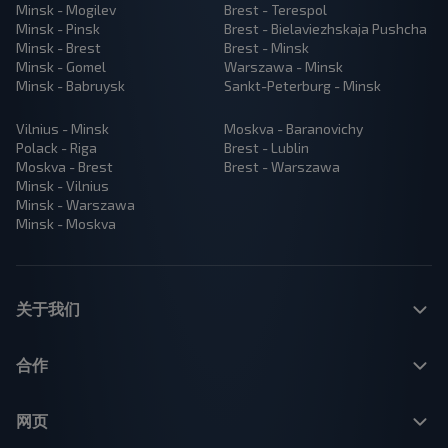
Minsk - Mogilev
Brest - Terespol
Minsk - Pinsk
Brest - Bielaviezhskaja Pushcha
Minsk - Brest
Brest - Minsk
Minsk - Gomel
Warszawa - Minsk
Minsk - Babruysk
Sankt-Peterburg - Minsk
Vilnius - Minsk
Moskva - Baranovichy
Polack - Riga
Brest - Lublin
Moskva - Brest
Brest - Warszawa
Minsk - Vilnius
Minsk - Warszawa
Minsk - Moskva
关于我们
合作
网页