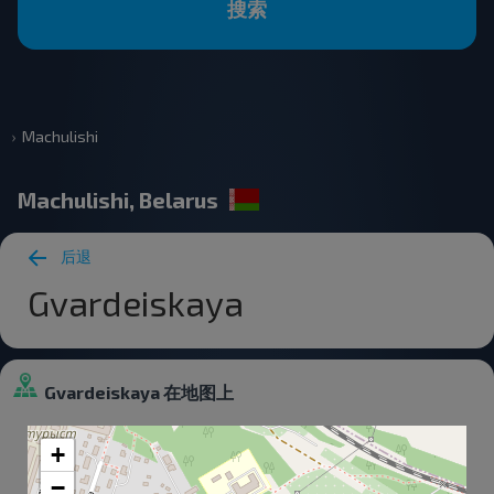
搜索
Machulishi
Machulishi, Belarus
后退
Gvardeiskaya
Gvardeiskaya 在地图上
+
−