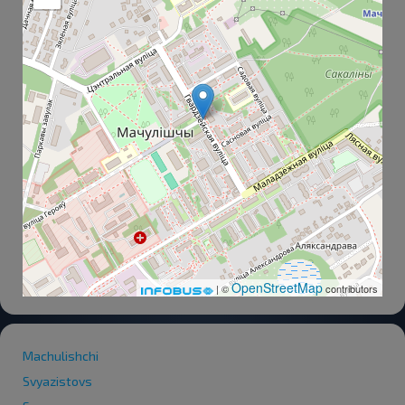
OpenStreetMap
| ©
contributors
Machulishchi
Svyazistovs