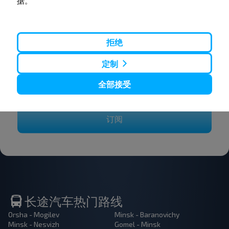
据。
想要更便宜的旅行
吗？
拒绝
不要错过INFOBUS的特殊优惠，折扣和其他有趣的优
惠。 订阅接收新消息，和我们一起旅行更便宜！
定制
全部接受
订阅
长途汽车热门路线
Orsha - Mogilev
Minsk - Baranovichy
Minsk - Nesvizh
Gomel - Minsk