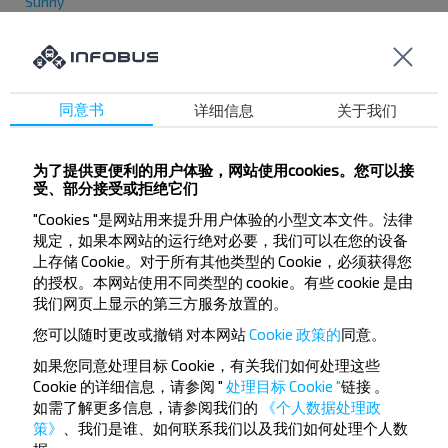
Sunny
Pole
Sportovní
Mládež
同意书
详细信息
关于我们
Gvardeiskaya
Friendly
为了提供更便利的用户体验，网站使用cookies。您可以接
Centrální
受、部分接受或拒绝它们
Aerodromnaya
"Cookies "是网站用来提升用户体验的小型文本文件。法律
Жодинская
规定，如果本网站的运行绝对必要，我们可以在您的设备
Лесная
上存储 Cookie。对于所有其他类型的 Cookie，必须获得您
的授权。本网站使用不同类型的 cookie。有些 cookie 是由
Дружная
我们网页上显示的第三方服务放置的。
Соколиный Край
您可以随时更改或撤销
对本网站
Cookie 政策的
同意。
如果您同意处理目标 Cookie，有关我们如何处理这些
Cookie 的详细信息，请参阅 "
处理目标 Cookie "
链接
。
如需了解更多信息，请参阅我们的
《个人数据处理政
策》
、我们是谁、如何联系我们以及我们如何处理个人数