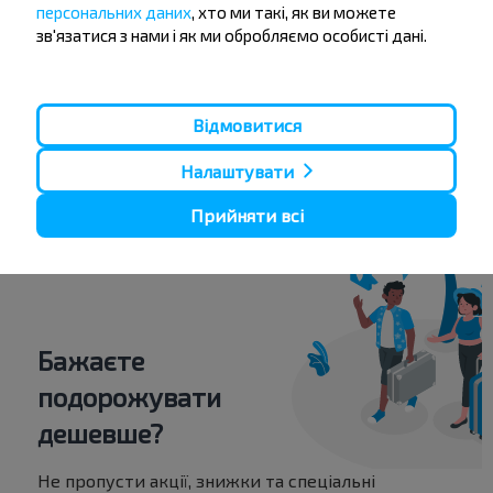
ост. Почта
персональних даних
, хто ми такі, як ви можете
ост. Больница
зв'язатися з нами і як ми обробляємо особисті дані.
ост.Универсам
ост. Школа
Відмовитися
ост. Музей
ост. Мехустановка
Налаштувати
Кличев АП-16
Прийняти всі
Бажаєте
подорожувати
дешевше?
Не пропусти акції, знижки та спеціальні