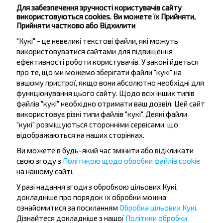
Для забезпечення зручності користувачів сайту
використовуються cookies. Ви можете їх Прийняти,
Пн, Вт, Ср, Чт, Пт
Прийняти частково або Відхилити
Кличев
18:42
"Кукі" - це невеликі текстові файли, які можуть
ост. Почта
використовуватися сайтами для підвищення
1 38
ефективності роботи користувачів. У законі йдеться
Могильов
20:20
про те, що ми можемо зберігати файли "кукі" на
Автовокзал, ул. Ленинская 93
вашому пристрої, якщо вони абсолютно необхідні для
Гонча, Кличевский р-н МОГИЛЕВСКАЯ ОБЛ. Беларусь
Кличев
—
функціонування цього сайту. Щодо всіх інших типів
Гончанское Т/п, Кличевский р-н МОГИЛЕВСКАЯ ОБЛ.
—
файлів "кукі" необхідно отримати ваш дозвіл. Цей сайт
Беларусь
Долгое
Чечевичи, Быховский р-н
—
—
використовує різні типи файлів "кукі". Деякі файли
МОГИЛЕВСКАЯ ОБЛ.
Глухская селиба, Быховский р-н
—
"кукі" розміщуються сторонніми сервісами, що
МОГИЛЕВСКАЯ ОБЛ.
Могильов
—
відображаються на наших сторінках.
Купити
Ви можете в будь-який час змінити або відкликати
Деталі рейсу
свою згоду з
Політикою щодо обробки файлів cookie
на нашому сайті.
У разі надання згоди з обробкою цільових Кукі,
Кличев АС
докладніше про порядок їх обробки можна
ознайомитися за посиланням
Обробка цільових Кукі
.
ост.Автопарк
Дізнайтеся докладніше з нашої
Політики обробки