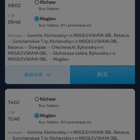
Klichaw
08:02
Bus Station
1 38
Mogilev
09:40
Bus Station, 93 Leninskaya str.
Goncha, Klichevskiy r-n MOGILEVSKAYA OBL. Belarus
Klichaw
—
Gonchanskoe T/p, Klichevskiy r-n MOGILEVSKAYA OBL.
—
Belarus
Dowgaje
CHechevichi, Byhovskiy r-n
—
—
MOGILEVSKAYA OBL.
Gluhskaya seliba, Byhovskiy r-n
—
MOGILEVSKAYA OBL.
Mogilev
—
购买
航班详情
Klichaw
14:02
Bus Station
1 38
Mogilev
15:40
Bus Station, 93 Leninskaya str.
Goncha, Klichevskiy r-n MOGILEVSKAYA OBL. Belarus
Klichaw
—
Gonchanskoe T/p, Klichevskiy r-n MOGILEVSKAYA OBL.
—