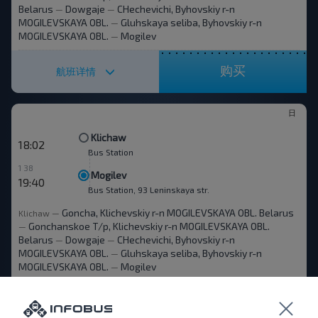
Belarus
Dowgaje
CHechevichi, Byhovskiy r-n
—
—
MOGILEVSKAYA OBL.
Gluhskaya seliba, Byhovskiy r-n
—
MOGILEVSKAYA OBL.
Mogilev
—
购买
航班详情
日
Klichaw
18:02
Bus Station
1 38
Mogilev
19:40
Bus Station, 93 Leninskaya str.
Goncha, Klichevskiy r-n MOGILEVSKAYA OBL. Belarus
Klichaw
—
Gonchanskoe T/p, Klichevskiy r-n MOGILEVSKAYA OBL.
—
Belarus
Dowgaje
CHechevichi, Byhovskiy r-n
—
—
MOGILEVSKAYA OBL.
Gluhskaya seliba, Byhovskiy r-n
—
MOGILEVSKAYA OBL.
Mogilev
—
购买
航班详情