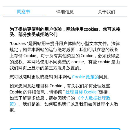
一, 二, 三, 四, 五
同意书
详细信息
关于我们
Klichaw
18:42
Bus Station
为了提供更便利的用户体验，网站使用cookies。您可以接
1 38
受、部分接受或拒绝它们
Mogilev
20:20
Bus Station, 93 Leninskaya str.
"Cookies "是网站用来提升用户体验的小型文本文件。法律
规定，如果本网站的运行绝对必要，我们可以在您的设备
Goncha, Klichevskiy r-n MOGILEVSKAYA OBL. Belarus
Klichaw
—
上存储 Cookie。对于所有其他类型的 Cookie，必须获得您
Gonchanskoe T/p, Klichevskiy r-n MOGILEVSKAYA OBL.
—
的授权。本网站使用不同类型的 cookie。有些 cookie 是由
Belarus
Dowgaje
CHechevichi, Byhovskiy r-n
—
—
我们网页上显示的第三方服务放置的。
MOGILEVSKAYA OBL.
Gluhskaya seliba, Byhovskiy r-n
—
MOGILEVSKAYA OBL.
Mogilev
—
您可以随时更改或撤销
对本网站
Cookie 政策的
同意。
如果您同意处理目标 Cookie，有关我们如何处理这些
购买
航班详情
Cookie 的详细信息，请参阅 "
处理目标 Cookie "
链接
。
如需了解更多信息，请参阅我们的
《个人数据处理政
策》
、我们是谁、如何联系我们以及我们如何处理个人数
据。
Кличев АС
Aut. Nádr.