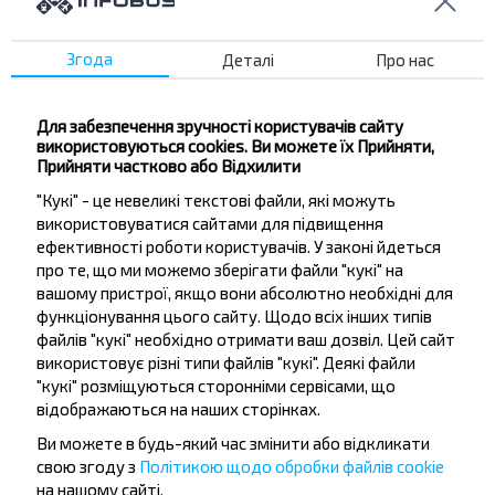
Згода
Деталі
Про нас
Бажаєте
подорожувати
Для забезпечення зручності користувачів сайту
використовуються cookies. Ви можете їх Прийняти,
дешевше?
Прийняти частково або Відхилити
"Кукі" - це невеликі текстові файли, які можуть
Не пропусти акції, знижки та спеціальні
використовуватися сайтами для підвищення
пропозиції, INFOBUS. Підпишись на розсилку та
ефективності роботи користувачів. У законі йдеться
подорожуй з нами дешевше!
про те, що ми можемо зберігати файли "кукі" на
вашому пристрої, якщо вони абсолютно необхідні для
функціонування цього сайту. Щодо всіх інших типів
файлів "кукі" необхідно отримати ваш дозвіл. Цей сайт
використовує різні типи файлів "кукі". Деякі файли
Підписатися
"кукі" розміщуються сторонніми сервісами, що
відображаються на наших сторінках.
Ви можете в будь-який час змінити або відкликати
свою згоду з
Політикою щодо обробки файлів cookie
на нашому сайті.