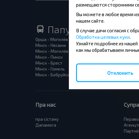
размещаются сторонними се
Вы можете в любое время из
нашем сайте.
Папулярныя аўтобу
В случае дачи согласия с о
Обработка целевых куки
.
Орша - Могилёв
Мінск -
Узнайте подробнее из нашей
Мінск - Несвиж
Гомель 
как мы обрабатываем личные
Мінск - Могилёв
Брест -
Мінск - Пинск
Брест 
Мінск - Брест
Брест -
Мінск - Гомель
Варшав
Отклонить
Мінск - Бобруйск
Санкт-П
Пра нас
Супра
пра сiстэму
Пераво
Дапамога
Агенцт
Партнё