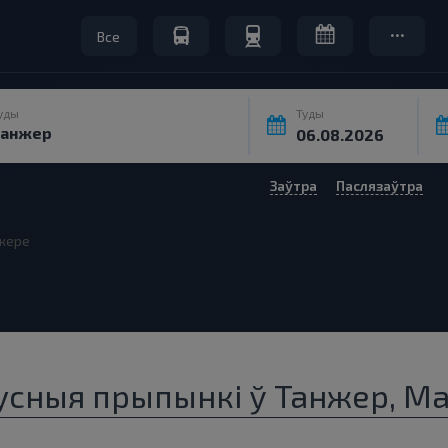
Все
уды
Туды
Заўтра
Паслязаўтра
жере
бусныя прыпынкі ў Танжер, М