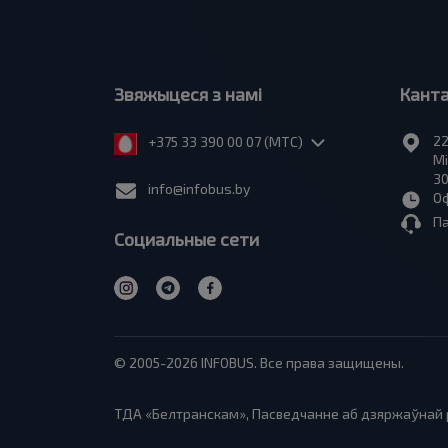
Звяжыцеся з намі
Кант
22
+375 33 390 00 07 (МТС)
Мі
30
info@infobus.by
Оф
П
Социальные сети
© 2005-2026 INFOBUS. Все права защищены.
ТДА «Белтранскам», Пасведчанне аб дзяржаўнай р