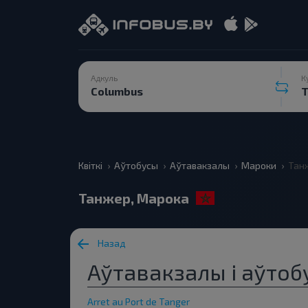
Адкуль
К
Квіткі
Аўтобусы
Аўтавакзалы
Мароки
Тан
Танжер, Марока
Назад
Аўтавакзалы і аўто
Arret au Port de Tanger