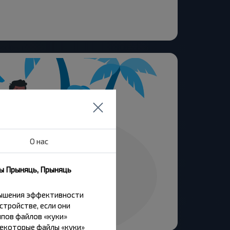
О нас
ны Прыняць, Прыняць
вышения эффективности
стройстве, если они
пов файлов «куки»
Некоторые файлы «куки»