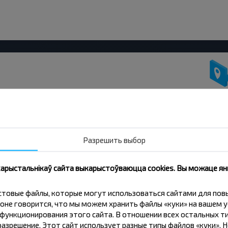
нічаць танней?
іжкі і іншыя цікавыя прапановы
авін і падарожнічай з намі танней!
Разрешить выбор
 карыстальнікаў сайта выкарыстоўваюцца cookies. Вы можаце я
Падпісацц
кстовые файлы, которые могут использоваться сайтами для по
оне говорится, что мы можем хранить файлы «куки» на вашем у
ункционирования этого сайта. В отношении всех остальных ти
азрешение. Этот сайт использует разные типы файлов «куки». 