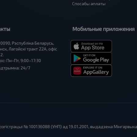
Спосабы аплаты
акты
Мобильные приложения
0090, Рэспубліка Беларусь,
нск, Лагойскі тракт 22A, офіс
2.
іс: Пн–Пт, 9:00–17:30
адтрымка: 24/7
эгістрацыі № 100136088 (УНП) ад 19.01.2001, выдадзена Мінгарвык