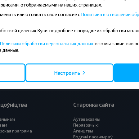
рвисами, отображаемыми на наших страницах.
менить или отозвать свое согласие с
Политика в отношении обр
сныя напрамкі
бработкой целевых Куки, подробнее о порядке их обработки мож
 Баранавiчы
Вильнюс - Мінск
Политики обработки персональных данных
, кто мы такие, как 
- Мінск
Москва - Мінск
 данные.
 Тересполь
Полоцк - Рига
- Беловежская Пуща
Москва - Брест
 Мінск
Мінск - Вильнюс
а - Мінск
Мінск - Варшава
Настроить
етербург - Мінск
Мінск - Москва
цоўніцтва
Старонка сайта
зчыкам
Аўтавакзалы
вам
Перавозчыкі
рская праграма
Агенцтвы
Водгукі пасажыраў