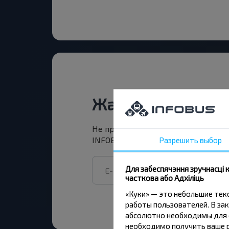
Жадаеце падарож
Не прапусці спецыяльныя акцыі, зн
Разрешить выбор
INFOBUS. Падпішыся на атрыманне н
Для забеспячэння зручнасці
часткова або Адхіліць
«Куки» — это небольшие те
работы пользователей. В зак
абсолютно необходимы для ф
необходимо получить ваше р