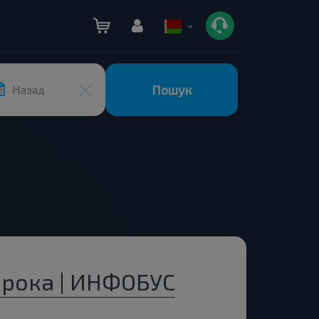
Пошук
Назад
арока | ИНФОБУС