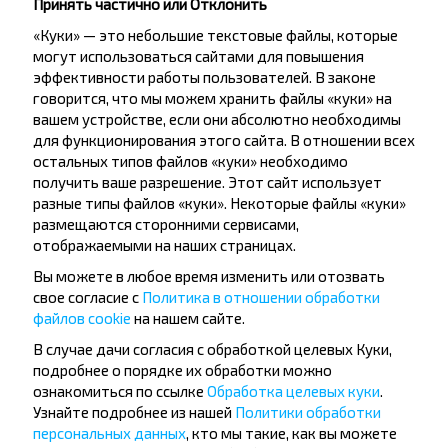
601070223). Это открывает новые перспективы для
Принять частично или Отклонить
комфортных и регулярных поездок по маршруту
«Куки» — это небольшие текстовые файлы, которые
Молодечно – Минск – Молодечно. Регулярные
могут использоваться сайтами для повышения
рейсы обеспечивают стабильное сообщение
эффективности работы пользователей. В законе
между городами в будние и выходные дни.
Утренние отправления особенно удобны для тех,
говорится, что мы можем хранить файлы «куки» на
кто едет на работу или учебу, а вечерние рейсы
вашем устройстве, если они абсолютно необходимы
идеально подойдут для возвращения домой после
для функционирования этого сайта. В отношении всех
дел или отдыха.
остальных типов файлов «куки» необходимо
получить ваше разрешение. Этот сайт использует
разные типы файлов «куки». Некоторые файлы «куки»
2025-10-03
4088
1
размещаются сторонними сервисами,
отображаемыми на наших страницах.
Вы можете в любое время изменить или отозвать
свое согласие с
Политика в отношении обработки
файлов cookie
на нашем сайте.
В случае дачи согласия с обработкой целевых Куки,
подробнее о порядке их обработки можно
ознакомиться по ссылке
Обработка целевых куки
.
Узнайте подробнее из нашей
Политики обработки
персональных данных
, кто мы такие, как вы можете