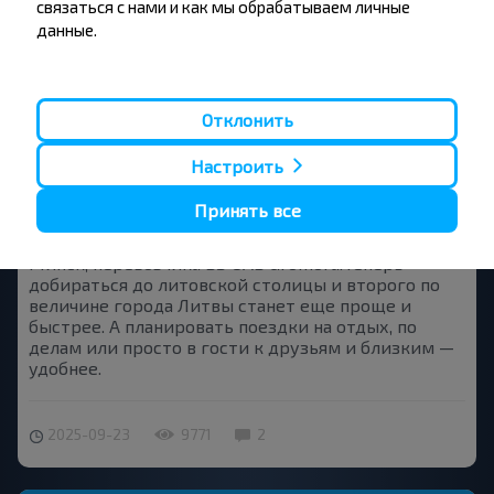
связаться с нами и как мы обрабатываем личные
данные.
Отклонить
Новый рейс Минск – Вильнюс – Каунас и
обратно в сервисе INFOBUS.BY
Настроить
Хорошая новость для всех, кто часто путешествует
в Литву! С 10 октября стартует новый автобусный
Принять все
рейс, который будет курсировать по маршруту
Минск – Вильнюс – Каунас и Каунас – Вильнюс –
Минск, перевозчика BS UAB Gromora.Теперь
добираться до литовской столицы и второго по
величине города Литвы станет еще проще и
быстрее. А планировать поездки на отдых, по
делам или просто в гости к друзьям и близким —
удобнее.
2025-09-23
9771
2