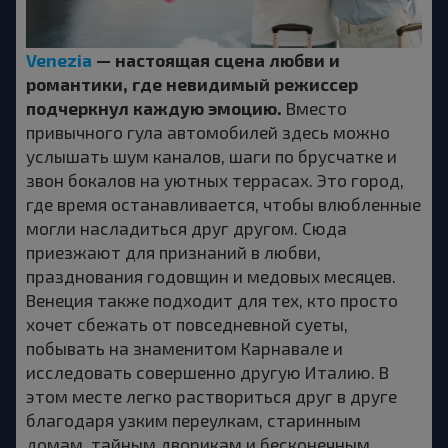
Venezia
— настоящая сцена любви и
романтики, где невидимый режиссер
подчеркнул каждую эмоцию.
Вместо
привычного гула автомобилей здесь можно
услышать шум каналов, шаги по брусчатке и
звон бокалов на уютных террасах. Это город,
где время останавливается, чтобы влюбленные
могли насладиться друг другом. Сюда
приезжают для признаний в любви,
празднования годовщин и медовых месяцев.
Венеция также подходит для тех, кто просто
хочет сбежать от повседневной суеты,
побывать на знаменитом Карнавале и
исследовать совершенно другую Италию. В
этом месте легко раствориться друг в друге
благодаря узким переулкам, старинным
домам, тайным дворикам и бесконечным