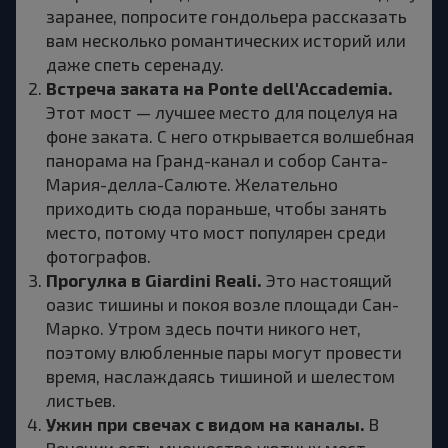
заранее, попросите гондольера рассказать
вам несколько романтических историй или
даже спеть серенаду.
Встреча заката на Ponte dell'Accademia.
Этот мост — лучшее место для поцелуя на
фоне заката. С него открывается волшебная
панорама на Гранд-канал и собор Санта-
Мария-делла-Салюте. Желательно
приходить сюда пораньше, чтобы занять
место, потому что мост популярен среди
фотографов.
Прогулка в Giardini Reali.
Это настоящий
оазис тишины и покоя возле площади Сан-
Марко. Утром здесь почти никого нет,
поэтому влюбленные пары могут провести
время, наслаждаясь тишиной и шелестом
листьев.
Ужин при свечах с видом на каналы.
В
Венеции есть множество уютных мест,