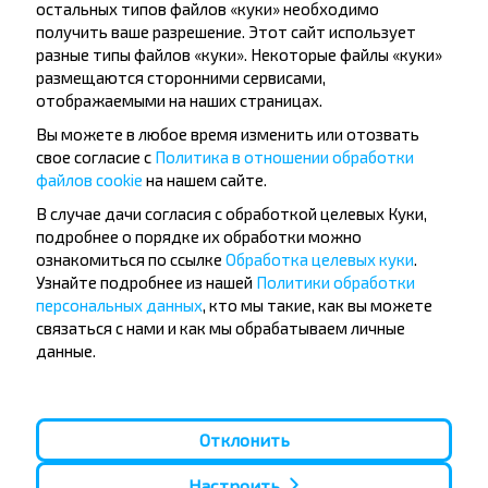
остальных типов файлов «куки» необходимо
актуальная информация о
Коронавирус:
получить ваше разрешение. Этот сайт использует
границах
разные типы файлов «куки». Некоторые файлы «куки»
размещаются сторонними сервисами,
отображаемыми на наших страницах.
Комментарии
Вы можете в любое время изменить или отозвать
свое согласие с
Политика в отношении обработки
Написать комментарий
файлов cookie
на нашем сайте.
В случае дачи согласия с обработкой целевых Куки,
подробнее о порядке их обработки можно
Оставлять комментарии могут только
зарегистрированные пользователи
ознакомиться по ссылке
Обработка целевых куки
.
Узнайте подробнее из нашей
Политики обработки
Логин
Зарегистрироваться
персональных данных
, кто мы такие, как вы можете
связаться с нами и как мы обрабатываем личные
данные.
Вам также может быть интересно
Отклонить
Настроить