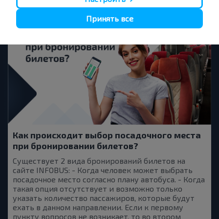
Принять все
Как происходит выбор посадочного места
при бронировании билетов?
Существует 2 вида бронирований билетов на
сайте INFOBUS: - Когда человек может выбрать
посадочное место согласно плану автобуса. - Когда
такая опция отсутствует и возможно только
указать количество пассажиров, которые будут
ехать в данном направлении. Если к первому
пункту вопросов не возникает, то во втором