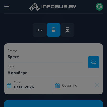
Все
Откуда
Куда
Туда
Обратно