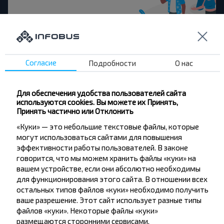
Хотите
путешествовать
дешевле?
Согласие
Подробности
О нас
Не пропусти специальные акции, скидки и
другие интересные предложения INFOBUS.
Для обеспечения удобства пользователей сайта
Подпишись на получение новостей и
используются cookies. Вы можете их Принять,
путешествуй с нами дешевле!
Принять частично или Отклонить
«Куки» — это небольшие текстовые файлы, которые
могут использоваться сайтами для повышения
эффективности работы пользователей. В законе
говорится, что мы можем хранить файлы «куки» на
Подписаться
вашем устройстве, если они абсолютно необходимы
для функционирования этого сайта. В отношении всех
остальных типов файлов «куки» необходимо получить
Отзывы пассажиров о перевозчиках
ваше разрешение. Этот сайт использует разные типы
файлов «куки». Некоторые файлы «куки»
размещаются сторонними сервисами,