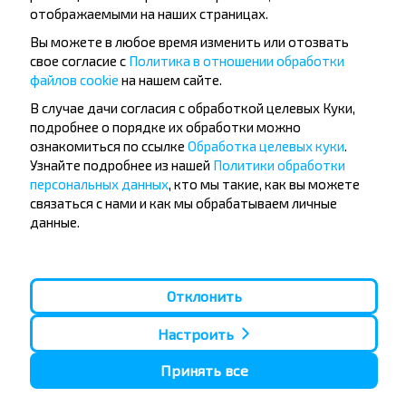
отображаемыми на наших страницах.
Трофимова Елена
Елена
Вы можете в любое время изменить или отозвать
28.08.2025
08.08.2025
свое согласие с
Политика в отношении обработки
Впечатления о поездке
Ехала с Минск транс 
файлов cookie
на нашем сайте.
остались самые наилучшие.
недели назад в Брест 
Благодарю за отличную работу.
приехала назад до Н
В случае дачи согласия с обработкой целевых Куки,
сегодня ,рейс на 6 авг
5,0
подробнее о порядке их обработки можно
Бреста,так повезло п
Ф-л «Автобусный парк № 5» ГП
же шофера ,Виктор и 
ознакомиться по ссылке
Обработка целевых куки
.
«Минсктранс» (УНП 102299394)
напарник, очень дово
Узнайте подробнее из нашей
Политики обработки
Брест - Нюрнберг
поездкой ,такие отзы
персональных данных
, кто мы такие, как вы можете
культурные
водители,приболела 
связаться с нами и как мы обрабатываем личные
аптечки…
данные.
5,0
Ф-л «Автобусный парк №
«Минсктранс» (УНП 1022
Брест - Нюрнберг
Отклонить
Настроить
Все отзывы
Принять все
Вопрос - Ответ