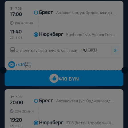
Пт, 7.08
Брест
Автовокзал, ул. Орджоникидзе, 12, платформа 8
17:00
ч
мин
19
40
11:40
Нюрнберг
Banhnhof str. Adcom Center
Сб, 8.08
4,1
(8632)
Ф-Л «АВТОБУСНЫЙ ПАРК № 5» ГП «МИНСКТРАНС» (УНП 102299394)
+410
410 BYN
Пт, 7.08
Брест
Автовокзал (ул. Орджоникидзе, 12), пл. 9
20:00
ч
мин
23
20
19:20
Нюрнберг
ZOB (Кете-Штробель-Штрассе)
Сб, 8.08