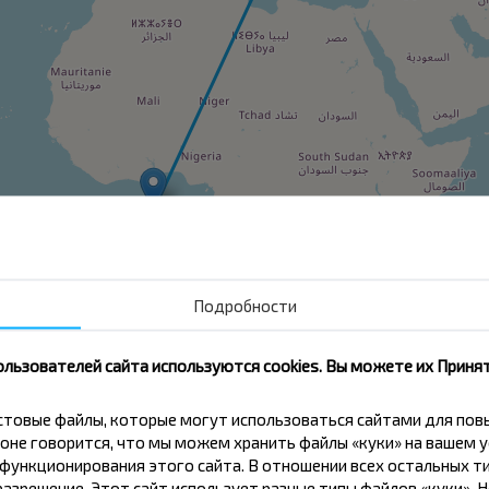
кая селиба, Быховский р-н М
Подробности
Бобруйск
ользователей сайта используются cookies. Вы можете их Принят
Купить
кстовые файлы, которые могут использоваться сайтами для по
оне говорится, что мы можем хранить файлы «куки» на вашем у
Рабочий Пос
ункционирования этого сайта. В отношении всех остальных ти
азрешение. Этот сайт использует разные типы файлов «куки». 