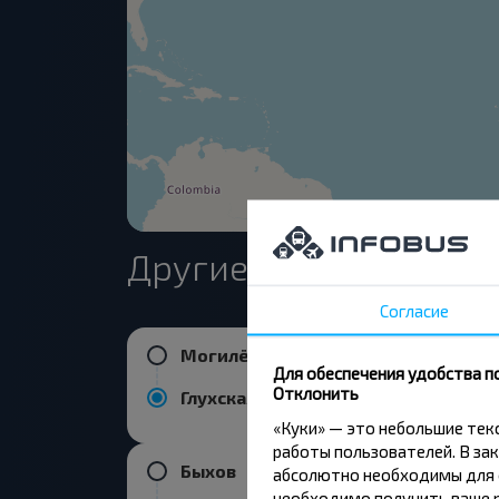
Другие рейсы в Глухс
Согласие
Могилёв
Для обеспечения удобства п
Отклонить
Глухская селиба, Быховский р-н МОГИЛЕВСКАЯ ОБЛ.
«Куки» — это небольшие те
работы пользователей. В зак
Быхов
абсолютно необходимы для ф
необходимо получить ваше р