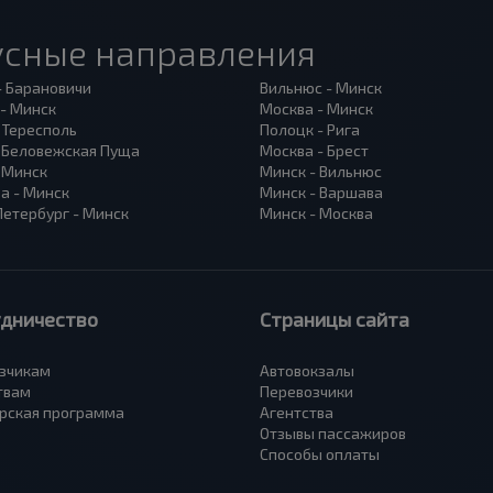
усные направления
- Барановичи
Вильнюс - Минск
 - Минск
Москва - Минск
 Тересполь
Полоцк - Рига
- Беловежская Пуща
Москва - Брест
- Минск
Минск - Вильнюс
а - Минск
Минск - Варшава
Петербург - Минск
Минск - Москва
удничество
Страницы сайта
зчикам
Автовокзалы
твам
Перевозчики
рская программа
Агентства
Отзывы пассажиров
Способы оплаты