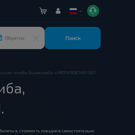
Поиск
Обратно
лухская селиба, Быховский р-н МОГИЛЕВСКАЯ ОБЛ.
иба,
.
 билеты в, стоимость поездки в самостоятельно.