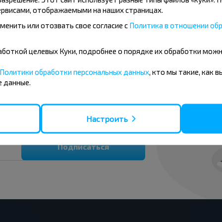
Купить
рвисами, отображаемыми на наших страницах.
менить или отозвать свое согласие с
Политика в отношении обр
бработкой целевых Куки, подробнее о порядке их обработки мож
вовать дешевле?
Политики обработки персональных данных
, кто мы такие, как 
 данные.
 скидки и другие интересные
 на получение новостей и
Настроить
Подписаться