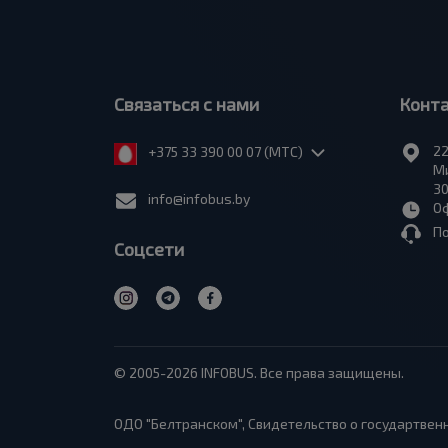
Связаться с нами
Конт
22
+375 33 390 00 07 (МТС)
Ми
30
info@infobus.by
Оф
П
Соцсети
© 2005-2026 INFOBUS. Все права защищены.
ОДО "Белтранском", Свидетельство о государтвенн