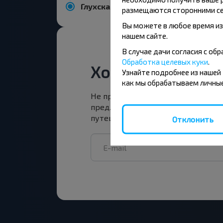
Глухская селиба, Быховский р-н МОГИЛЕВСКАЯ ОБЛ.
размещаются сторонними се
Вы можете в любое время из
нашем сайте.
В случае дачи согласия с о
Обработка целевых куки
.
Хотите путешест
Узнайте подробнее из нашей
как мы обрабатываем личные
Не пропусти специальные акции,
предложения INFOBUS. Подпишись
путешествуй с нами дешевле!
Отклонить