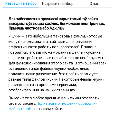
18:12
Minsk
Разрешить выбор
Разрешить выбор
О нас
Купіць
Для забеспячэння зручнасці карыстальнікаў сайта
выкарыстоўваюцца cookies. Вы можаце яны Прыняць,
Прыняць часткова або Адхіліць
Паказаць яшчэ
«Куки» — это небольшие текстовые файлы, которые
могут использоваться сайтами для повышения
эффективности работы пользователей. В законе
говорится, что мы можем хранить файлы «куки» на
вашем устройстве, если они абсолютно необходимы
для функционирования этого сайта. В отношении всех
остальных типов файлов «куки» необходимо
получить ваше разрешение. Этот сайт использует
разные типы файлов «куки». Некоторые файлы «куки»
размещаются сторонними сервисами,
Жадаеце
отображаемыми на наших страницах.
падарожнічаць
Вы можете в любое время изменить или отозвать
свое согласие с
Политика в отношении обработки
танней?
файлов cookie
на нашем сайте.