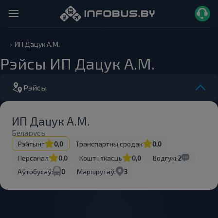
ИП Дацук А.М.
Рэйсы ИП Дацук А.М.
Рэйсы
ИП Дацук А.М.
Беларусь
Рэйтынг
0,0
Транспартны сродак
0,0
Персанал
0,0
Кошт і якасць
0,0
Водгукі:
2
Аўтобусаў:
0
Маршрутаў:
3