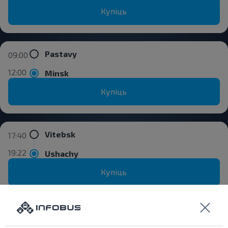
Купіць
Pastavy
09:00
12:00
Minsk
Купіць
Vitebsk
17:40
19:22
Ushachy
Купіць
Valiar'jany
17:25