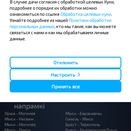
В случае дачи согласия с обработкой целевых Куки,
Не прапусці спецыяльныя акцыі, зніжкі і іншыя
подробнее о порядке их обработки можно
цікавыя прапановы INFOBUS. Падпішыся на
ознакомиться по ссылке
Обработка целевых куки
.
атрыманне навін і падарожнічай з намі танней!
Узнайте подробнее из нашей
Политики обработки
персональных данных
, кто мы такие, как вы можете
связаться с нами и как мы обрабатываем личные
данные.
Падпісацц
Отклонить
Настроить
Принять все
Папулярныя аўтобусныя
напрамкі
Орша - Могилёв
Мінск - Баранавiчы
Мінск - Несвиж
Гомель - Мінск
Мінск - Могилёв
Брест - Тересполь
Мінск - Пинск
Брест - Беловежская Пуща