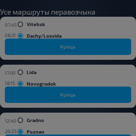
Усе маршруты перавозчыка
Vitebsk
07:45
08:31
Dachy/Losvida
Купіць
Lida
17:00
18:15
Novogrudok
Купіць
Gradno
12:40
20:25
Poznan